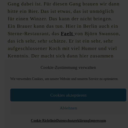
Gang dabei ist. Für diesen Gang brauen wir dann
bitte ein Bier. Das ist etwas, das ist unmöglich
für einen Winzer. Das kann der nicht bringen.
Ein Brauer kann das tun. Hier in Berlin auch ein
Sterne-Restaurant, das
Faelt
von Björn Swanson,
das ich sehr, sehr schätze. Er ist ein sehr, sehr
aufgeschlossener Koch mit viel Humor und viel
Kenntnis. Der macht sich dann hier zusammen
mit BrewDog auf den Weg. Die bieten ihm die
Cookie-Zustimmung verwalten
Möglichkeit, auf einer kleinen Experimental-
Sud-Anlage für ihn speziell ein Bier zu brauen.
Wir verwenden Cookies, um unsere Website und unseren Service zu optimieren.
Das passiert dann also in kleinen ersten
Schritten in diese Richtung.
Cookies akzeptieren
Regine:
Das hört sich fantastisch an! Ich finde
Ablehnen
auch die Idee, die Getränke nicht immer
gegeneinander auszuspielen, sondern die
Cookie-Richtlinie
Datenschutzerklärung
Impressum
gesamte Power des Genusses rauszuholen, in