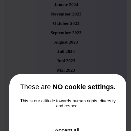
Januar 2024
November 2023
Oktober 2023
September 2023
August 2023
Juli 2023
Juni 2023
Mai 2023
April 2023
These are
NO cookie settings.
März 2023
Februar 2023
This is our attitude towards human rights, diversity
and respect.
Januar 2023
Dezember 2022
November 2022
and
Accept all
.