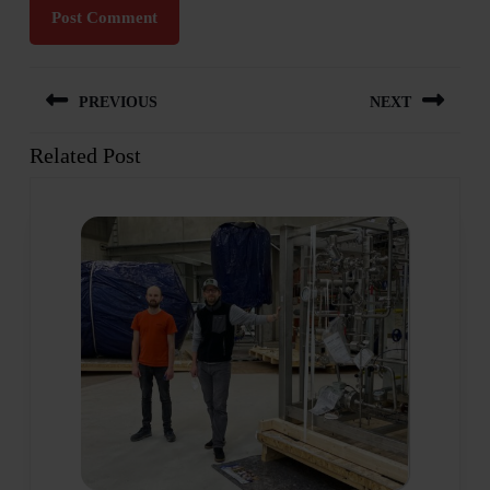
Beitragsnavigation
PREVIOUS
NEXT
Related Post
Previous
Next
post:
post: