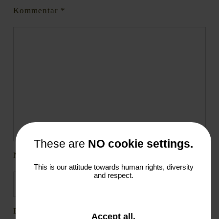
Kommentar
*
These are
NO cookie settings.
Name
*
This is our attitude towards human rights, diversity
and respect.
E-Mail-Adresse
*
and
Accept all
.