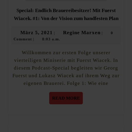
Special: Endlich Brauereibesitzer! Mit Fuerst
Specia
Wiacek. #1: Von der Vision zum handfesten Plan
Endli
Brauer
März
Regine
März 5, 2021
Regine Marxen
0
|
|
Mit
Comment
8:03 a.m.
5,
Marxen
|
Fuers
Wiace
2021
#1:
Willkommen zur ersten Folge unserer
Von
vierteiligen Miniserie mit Fuerst Wiacek. In
der
diesem Podcast-Special begleiten wir Georg
Vision
zum
Fuerst und Lukasz Wiacek auf ihrem Weg zur
handf
eigenen Brauerei. Folge 1: Wie eine
Plan
READ
READ MORE
MORE