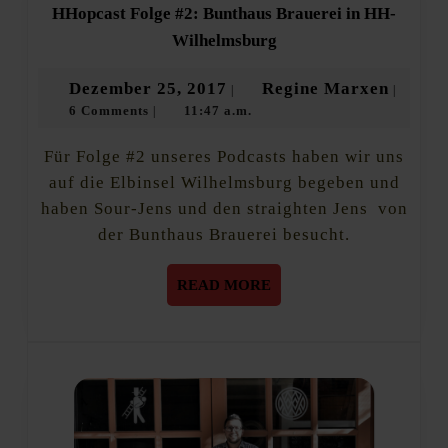
HHopcast Folge #2: Bunthaus Brauerei in HH-
HHopcast
Wilhelmsburg
Folge
#2:
Dezember
Regine
Dezember 25, 2017
Regine Marxen
|
|
Bunthaus
6 Comments
11:47 a.m.
25,
Marxe
|
Brauerei
in
2017
HH-
Für Folge #2 unseres Podcasts haben wir uns
Wilhelmsburg
auf die Elbinsel Wilhelmsburg begeben und
haben Sour-Jens und den straighten Jens von
der Bunthaus Brauerei besucht.
READ
READ MORE
MORE