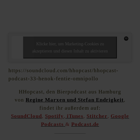
Klicke hier, um Marketing-Cookies zu
akzeptieren und diesen Inhalt zu aktivieren
https://soundcloud.com/hhopcast/hhopcast-
podcast-33-henok-fentie-omnipollo
HHopcast, den Bierpodcast aus Hamburg
von
Regine Marxen und Stefan Endrigkeit
,
findet ihr außerdem auf:
SoundCloud
,
Spotify
,
iTunes
,
Stitcher
,
Google
Podcasts
&
Podcast.de