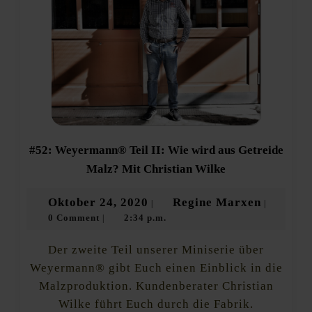
#52: Weyermann® Teil II: Wie wird aus Getreide
#52:
Malz? Mit Christian Wilke
Weyermann®
Teil
Oktober
Regine
Oktober 24, 2020
Regine Marxen
|
|
II:
0 Comment
2:34 p.m.
24,
Marxen
|
Wie
wird
2020
aus
Der zweite Teil unserer Miniserie über
Getreide
Weyermann® gibt Euch einen Einblick in die
Malz?
Malzproduktion. Kundenberater Christian
Mit
Christian
Wilke führt Euch durch die Fabrik.