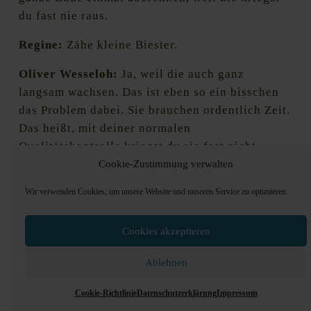
du fast nie raus.
Regine:
Zähe kleine Biester.
Oliver Wesseloh:
Ja, weil die auch ganz
langsam wachsen. Das ist eben so ein bisschen
das Problem dabei. Sie brauchen ordentlich Zeit.
Das heißt, mit deiner normalen
Qualitätskontrolle kriegst du sie fast nicht
gegriffen. Es sei denn, du hast direkt eine
Cookie-Zustimmung verwalten
Mikrobiologie, die ganz gezielt auf Brett schaut,
Wir verwenden Cookies, um unsere Website und unseren Service zu optimieren.
aber so mit Proben. Wir haben ja bei uns intern
auch immer eine Frist von zwei Wochen. Also
Cookies akzeptieren
das heißt, jedes ausgefüllte Bier steht ja erst mal
zwei Wochen. Dann geht es noch mal durch die
Ablehnen
Analyse durch, um zu gucken, ob da irgendwas
sich getan hat. Eine Brett würdest du da mit
Cookie-Richtlinie
Datenschutzerklärung
Impressum
nicht erwischen. Die braucht halt eben zwei