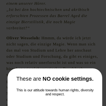
einem unserer Hörer.
„Ist bei den hochtechnischen und akribisch
erforschten Prozessen das Barrel Aged die
einzige Bierstilistik, die noch Magie
verbreitet?“
Oliver Wesseloh:
Hmmm, da würde ich jetzt
nicht sagen, die einzige Magie. Wenn man sich
das mal von Studium und Lehre her anschaut
oder Studium und Forschung, da gibt es einiges,
was noch relativ unerforscht ist und was so ein
bisschen wie alchemistischer Buschfunk
weitergegeben wird. Da reden wir schon von so
These are
NO cookie settings.
ganz simplen Dingen wie Hopfenstopfen. Das
wird zwar immer mehr erforscht, gerade Thomas
This is our attitude towards human rights, diversity
Shellhammer in den USA ist ja sehr stark da
and respect.
dran. Christina Schönberger natürlich auch.
Liebe Grüße! (…) Da ist ja auch noch sehr viel