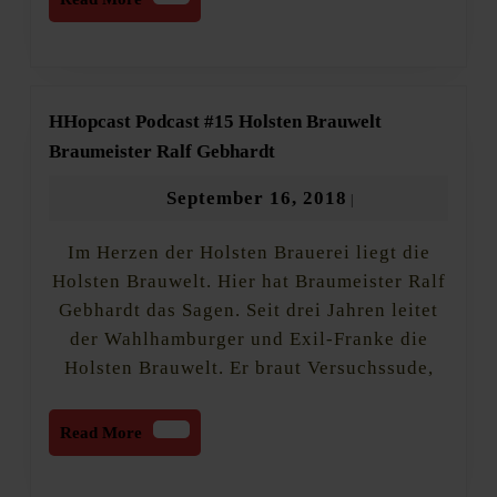
More
HHopcast Podcast #15 Holsten Brauwelt
HHopcast
Braumeister Ralf Gebhardt
Podcast
#15
September
September 16, 2018
|
Holsten
16,
Brauwelt
Im Herzen der Holsten Brauerei liegt die
2018
Braumeister
Ralf
Holsten Brauwelt. Hier hat Braumeister Ralf
Gebhardt
Gebhardt das Sagen. Seit drei Jahren leitet
der Wahlhamburger und Exil-Franke die
Holsten Brauwelt. Er braut Versuchssude,
Read
Read More
More