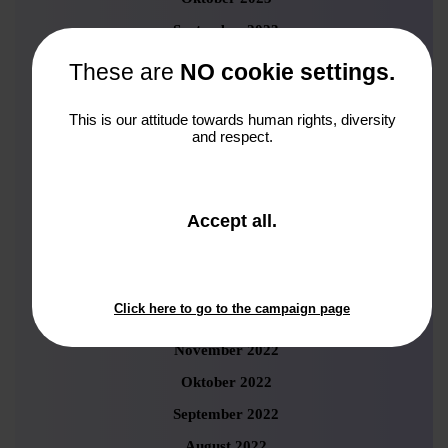
September 2023
August 2023
These are
NO cookie settings.
Juli 2023
This is our attitude towards human rights, diversity
Juni 2023
and respect.
Mai 2023
April 2023
and
Accept all
.
März 2023
close
Februar 2023
the
window.
Januar 2023
Click here to go to the campaign page
Dezember 2022
November 2022
Oktober 2022
September 2022
August 2022