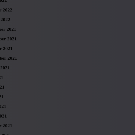
022
r 2022
 2022
er 2021
er 2021
r 2021
ber 2021
 2021
21
021
21
021
021
r 2021