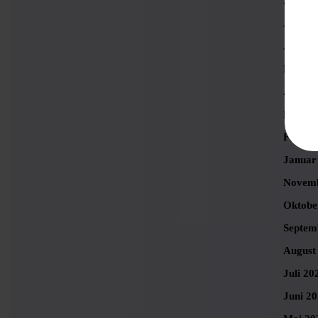
August
Juli 20
Juni 2
Mai 20
April 2
März 2
Februa
Januar
Novemb
Oktobe
Septem
August
Juli 20
Juni 2