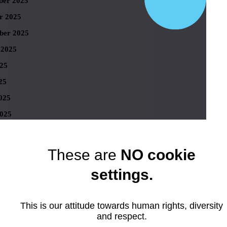
er 2025
r 2025
ber 2025
 2025
025
25
025
025
r 2025
 2025
These are
NO cookie
er 2024
settings.
er 2024
r 2024
This is our attitude towards human rights, diversity
ber 2024
and respect.