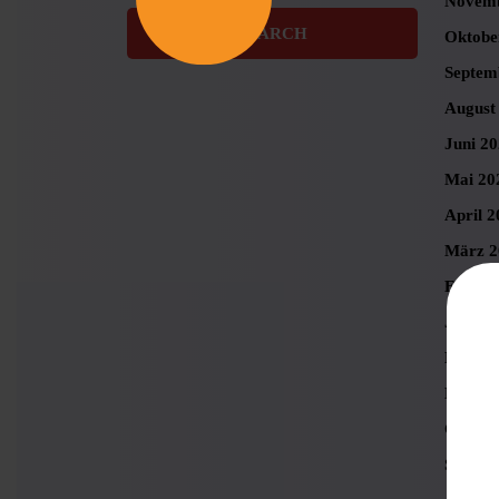
Novemb
Oktobe
Septem
August
Juni 2
Mai 20
April 2
März 2
Februa
Januar
Dezemb
Novemb
Oktobe
Septem