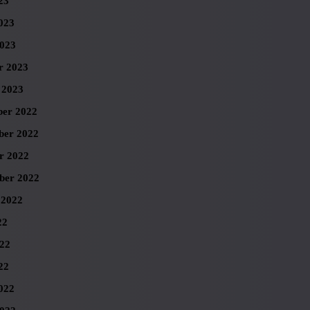
23
023
023
r 2023
 2023
er 2022
er 2022
r 2022
ber 2022
 2022
22
022
22
022