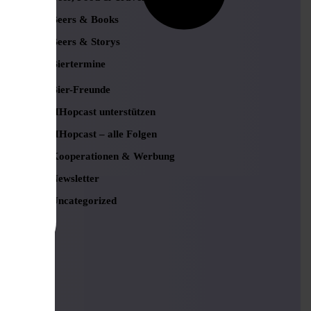
Beers & Books
Beers & Storys
Biertermine
Bier-Freunde
HHopcast unterstützen
HHopcast – alle Folgen
Kooperationen & Werbung
Newsletter
Uncategorized