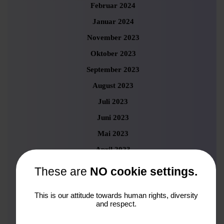
Februar 2024
Januar 2024
November 2023
Oktober 2023
September 2023
August 2023
Juli 2023
Juni 2023
Mai 2023
April 2023
März 2023
These are
NO cookie settings.
Februar 2023
This is our attitude towards human rights, diversity
Januar 2023
and respect.
Dezember 2022