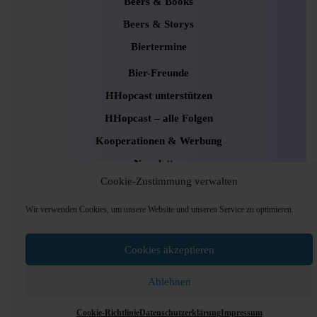
Beers & Books
Beers & Storys
Biertermine
Bier-Freunde
HHopcast unterstützen
HHopcast – alle Folgen
Kooperationen & Werbung
Newsletter
Cookie-Zustimmung verwalten
Uncategorized
Wir verwenden Cookies, um unsere Website und unseren Service zu optimieren.
Podcaster Radio WordPress Theme
Sounds and
Cookies akzeptieren
Pods Hamburg © 2024, Foto: Andrea Lang
Ablehnen
Scroll
Up
Cookie-Richtlinie
Datenschutzerklärung
Impressum