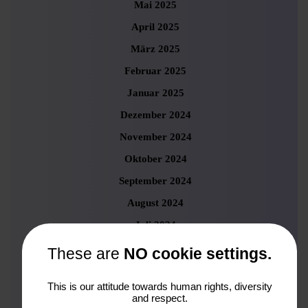
Mai 2025
April 2025
März 2025
Februar 2025
Januar 2025
Dezember 2024
November 2024
Oktober 2024
September 2024
August 2024
Juli 2024
Juni 2024
These are
NO cookie settings.
Mai 2024
This is our attitude towards human rights, diversity
April 2024
and respect.