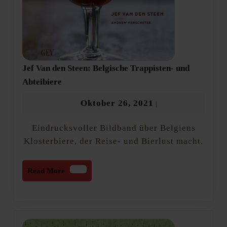
Jef Van den Steen: Belgische Trappisten- und
Jef
Abteibiere
Van
den
Oktober
Oktober 26, 2021
|
Steen:
26,
Belgische
Eindrucksvoller Bildband über Belgiens
2021
Trappisten-
und
Klosterbiere, der Reise- und Bierlust macht.
Abteibiere
Read
Read More
More