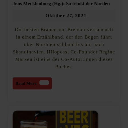
Jens
Jens Mecklenburg (Hg.): So trinkt der Norden
Mecklen
(Hg.):
Oktober
Oktober 27, 2021
|
So
27,
trinkt
Die besten Brauer und Brenner versammelt
2021
der
Norden
in einem Erzählband, der den Bogen führt
über Norddeutschland bis hin nach
Skandinavien. HHopcast Co-Founder Regine
Marxen ist eine der Co-Autor:innen dieses
Buches.
Read
Read More
More