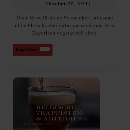
Bayerisch
Oktober
Oktober 27, 2021
|
vegetarisch
27,
Über 50 weiß-blaue Schmankerl, allesamt
2021
ohne Fleisch, aber dafür passend zum Bier.
Bayerisch vegetarisch eben.
Read
Read More
More