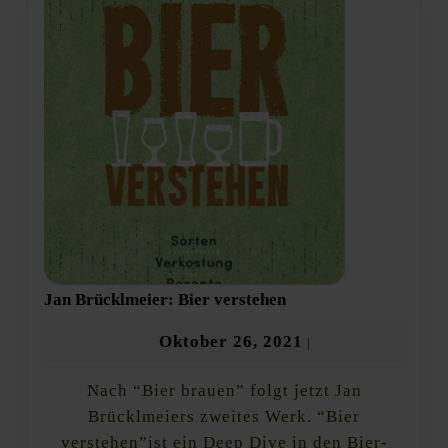
Jan
Jan Brücklmeier: Bier verstehen
Brücklmeier:
Bier
Oktober
Oktober 26, 2021
|
verstehen
26,
Nach “Bier brauen” folgt jetzt Jan
2021
Brücklmeiers zweites Werk. “Bier
verstehen”ist ein Deep Dive in den Bier-