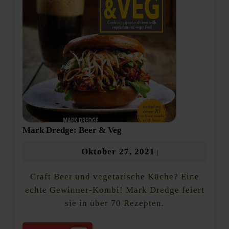
Mark
Mark Dredge: Beer & Veg
Dredge:
Beer
Oktober
Oktober 27, 2021
|
&
27,
Veg
Craft Beer und vegetarische Küche? Eine
2021
echte Gewinner-Kombi! Mark Dredge feiert
sie in über 70 Rezepten.