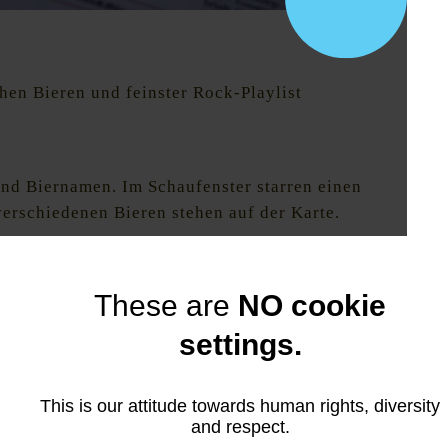
hen Bieren und feinster Rock-Playlist
und Biernamen. Im Schaufenster starren einen
erschiedenen Bieren stehen auf der Karte.
These are
NO cookie
sgesamt 500 belgischen Bieren, die in einem
st das auch glaubt, kann er diese durch einen
settings.
This is our attitude towards human rights, diversity
and respect.