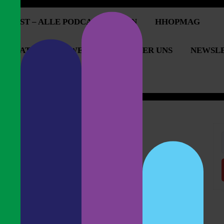
PCAST – ALLE PODCASTFOLGEN
HHOPMAG
OPERATIONEN & WERBUNG
ÜBER UNS
NEWSL
OPCAST UNTERSTÜTZEN
 & Storys
f
n: Bier & Bars in Leuven