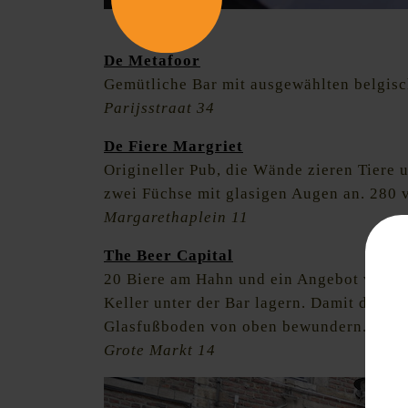
Bier satt im De Metafoor in Leuven
De Metafoor
Gemütliche Bar mit ausgewählten belgisc
Parijsstraat 34
De Fiere Margriet
Origineller Pub, die Wände zieren Tiere 
zwei Füchse mit glasigen Augen an. 280 v
Margarethaplein 11
The Beer Capital
20 Biere am Hahn und ein Angebot von in
Keller unter der Bar lagern. Damit der Ga
Glasfußboden von oben bewundern.
Grote Markt 14