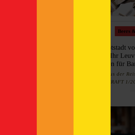
Beer, Food & Travel
Beers &
Categories:
In der heimlichen Bierhauptstadt v
Essen kein Mangel. Damit Ihr Leuv
gibt’s hier ein paar Adressen für B
Dieser Beitrag ist ein Auszug aus der Re
erschienen in der Meiningers CRAFT 1/2
Cafés & Bars in Leuven