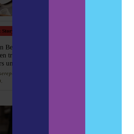
 Storys
on Belgien herrscht an Bier und gutem
en trotzdem entspannt erobern könnt,
ars und Restaurants
isereportage “Leuven: Zurück in die Zukunft”,
0.