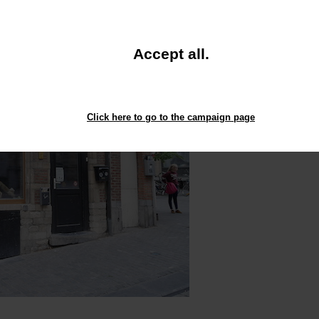
and
Accept all
.
close
the
window.
Click here to go to the campaign page
stes Bier.