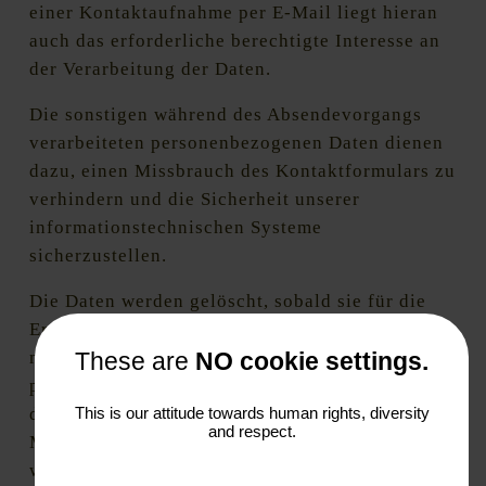
einer Kontaktaufnahme per E-Mail liegt hieran
auch das erforderliche berechtigte Interesse an
der Verarbeitung der Daten.
Die sonstigen während des Absendevorgangs
verarbeiteten personenbezogenen Daten dienen
dazu, einen Missbrauch des Kontaktformulars zu
verhindern und die Sicherheit unserer
informationstechnischen Systeme
sicherzustellen.
Die Daten werden gelöscht, sobald sie für die
Erreichung des Zweckes ihrer Erhebung nicht
mehr erforderlich sind. Für die
These are
NO cookie settings.
personenbezogenen Daten aus der Eingabemaske
This is our attitude towards human rights, diversity
des Kontaktformulars und diejenigen, die per E-
and respect.
Mail übersandt wurden, ist dies dann der Fall,
wenn die jeweilige Konversation mit dem Nutzer