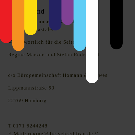
Wer wir sind
Die Adresse unserer Website ist:
http://hhopcast.de.
Verantwortlich für die Seite:
Regine Marxen und Stefan Endrigkeit
c/o Bürogemeinschaft Homann & Drewes
Lippmannstraße 53
22769 Hamburg
T 0171 6244248
E-Mail: regine@die-schreibfrau.de //