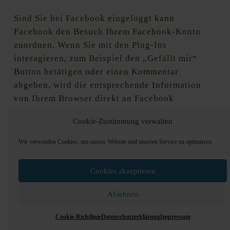
Sind Sie bei Facebook eingeloggt kann
Facebook den Besuch Ihrem Facebook-Konto
zuordnen. Wenn Sie mit den Plug-Ins
interagieren, zum Beispiel den „Gefällt mir“
Button betätigen oder einen Kommentar
abgeben, wird die entsprechende Information
von Ihrem Browser direkt an Facebook
übermittelt, dort gespeichert und abhängig von
Cookie-Zustimmung verwalten
Ihren Facebook-Einstellungen Ihren Facebook-
Kontakten mitgeteilt. Wenn Sie dies nicht
Wir verwenden Cookies, um unsere Website und unseren Service zu optimieren.
wünschen, loggen Sie sich bitte aus Ihrem
Facebook-Konto (vor Betätigung des Opt-In-
Cookies akzeptieren
Buttons) aus.
Ablehnen
Facebook speichert Ihre Daten als
Nutzungsprofile und nutzt diese für Zwecke der
Cookie-Richtlinie
Datenschutzerklärung
Impressum
Werbung, Marktforschung und/oder