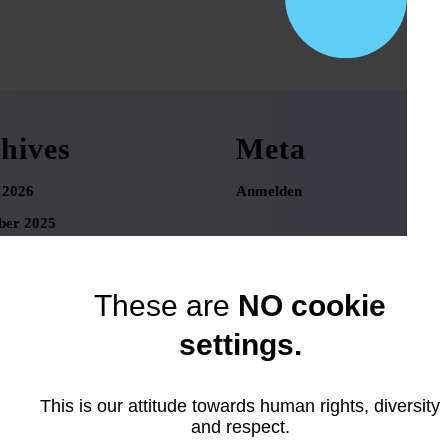
hives
Meta
 2026
Anmelden
er 2025
r 2025
ber 2025
These are
NO cookie
 2025
settings.
025
25
This is our attitude towards human rights, diversity
025
and respect.
025