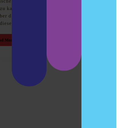
schekessel mieten statt
 zu kaufen. Erfahrt mehr
ber dieses Angebot in
dieser Folge und auf
Read
ad More
More