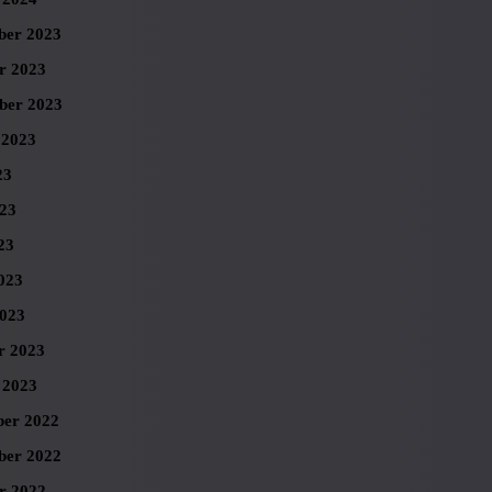
er 2023
r 2023
ber 2023
 2023
23
023
23
023
023
r 2023
 2023
er 2022
er 2022
r 2022