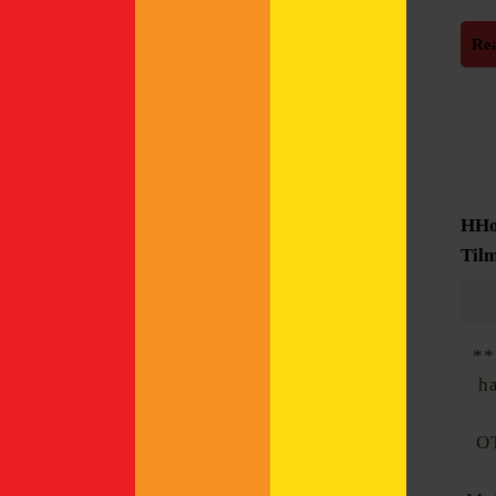
Read
Read More
More
Re
HHo
Tilm
**
h
O