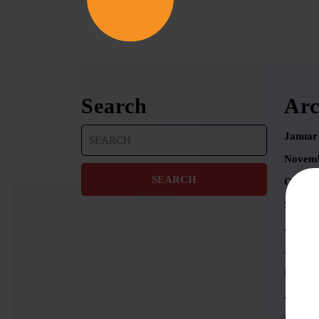
Search
Arc
Search
Januar
for:
Novemb
Oktobe
Septem
August
Juni 2
Mai 20
April 2
März 2