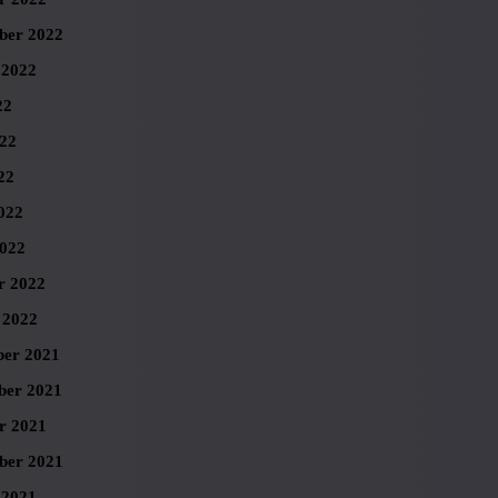
ber 2022
 2022
22
022
22
022
022
r 2022
 2022
er 2021
er 2021
r 2021
ber 2021
 2021