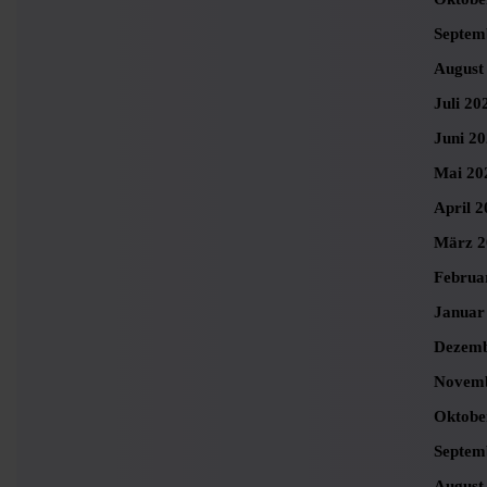
Septem
August
Juli 20
Juni 2
Mai 20
April 2
März 2
Februa
Januar
Dezemb
Novemb
Oktobe
Septem
August