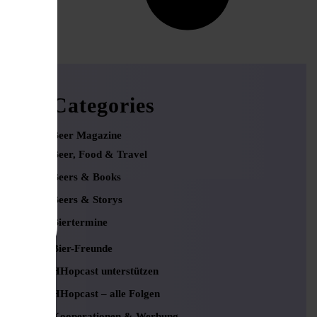
Categories
Beer Magazine
Beer, Food & Travel
Beers & Books
Beers & Storys
Biertermine
Bier-Freunde
HHopcast unterstützen
HHopcast – alle Folgen
Kooperationen & Werbung