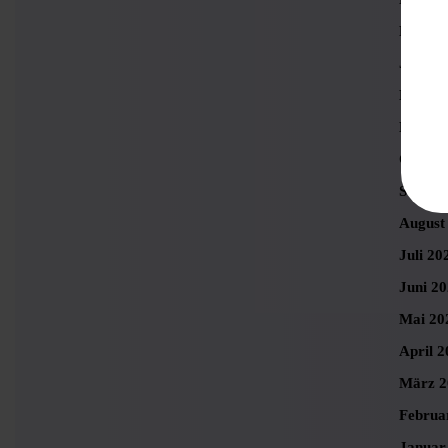
Februa
Januar
Dezemb
Novemb
Oktobe
Septem
August
Juli 20
Juni 2
Mai 20
April 2
März 2
Februa
Januar