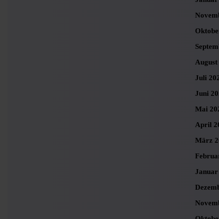
Novemb
Oktobe
Septem
August
Juli 20
Juni 2
Mai 20
April 2
März 2
Februa
Januar
Dezemb
Novemb
Oktobe