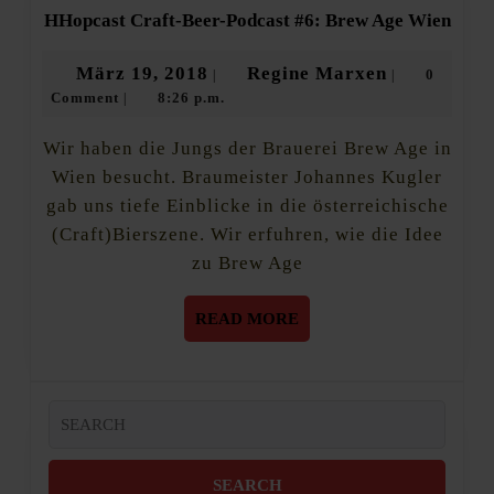
HHop
HHopcast Craft-Beer-Podcast #6: Brew Age Wien
Craft
Beer-
März
Regine
März 19, 2018
Regine Marxen
0
|
|
Podc
Comment
8:26 p.m.
19,
Marxen
|
#6:
Brew
2018
Age
Wir haben die Jungs der Brauerei Brew Age in
Wien
Wien besucht. Braumeister Johannes Kugler
gab uns tiefe Einblicke in die österreichische
(Craft)Bierszene. Wir erfuhren, wie die Idee
zu Brew Age
READ
READ MORE
MORE
Search
for: