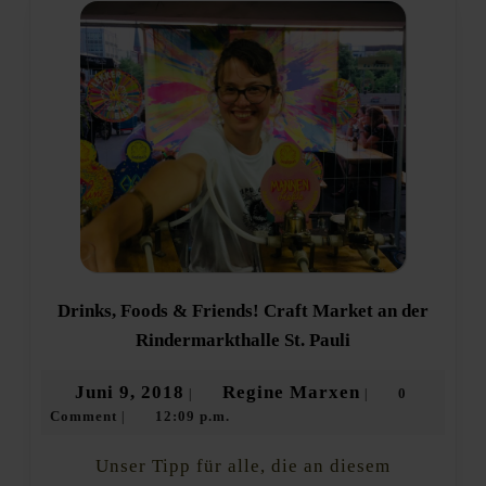
Drinks, Foods & Friends! Craft Market an der
Drinks,
Rindermarkthalle St. Pauli
Foods
&
Juni
Regine
Juni 9, 2018
Regine Marxen
0
|
|
Friends!
Comment
12:09 p.m.
9,
Marxen
|
Craft
Market
2018
an
Unser Tipp für alle, die an diesem
der