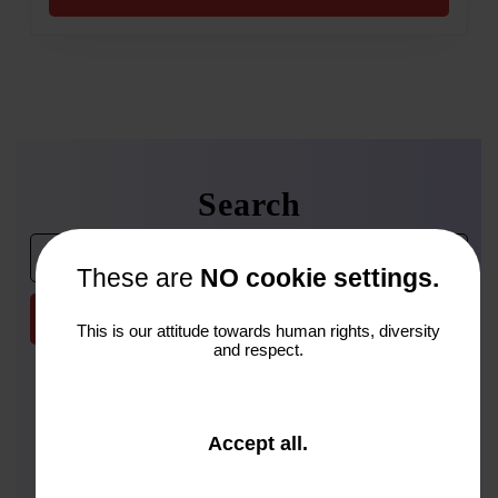
Search
Search
for:
These are
NO cookie settings.
This is our attitude towards human rights, diversity
and respect.
and
Accept all
.
Archives
close
the