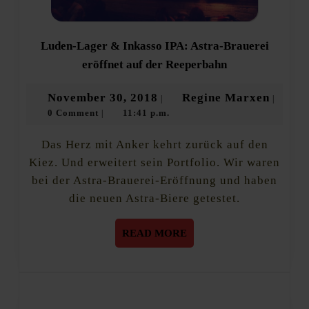
Luden-Lager & Inkasso IPA: Astra-Brauerei
Luden-
eröffnet auf der Reeperbahn
Lager
&
November
Regine
November 30, 2018
Regine Marxen
|
|
Inkasso
0 Comment
11:41 p.m.
30,
Marxe
|
IPA:
Astra-
2018
Brauerei
Das Herz mit Anker kehrt zurück auf den
eröffnet
Kiez. Und erweitert sein Portfolio. Wir waren
auf
bei der Astra-Brauerei-Eröffnung und haben
der
Reeperbahn
die neuen Astra-Biere getestet.
READ
READ MORE
MORE