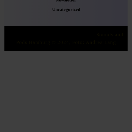
Newsletter
Uncategorized
Podcaster Radio WordPress Theme
Sounds and
Pods Hamburg © 2024, Foto: Andrea Lang
Scroll
Up