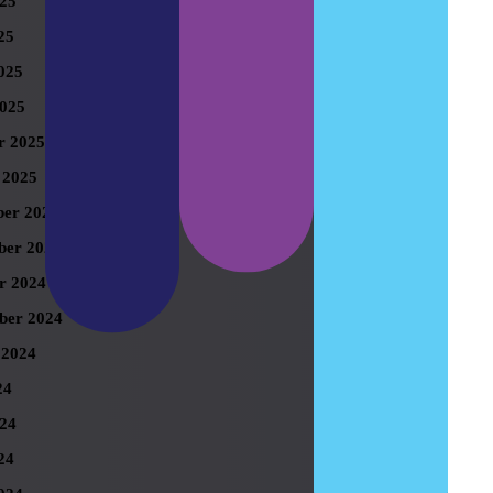
025
25
025
025
r 2025
 2025
er 2024
er 2024
r 2024
ber 2024
 2024
24
024
24