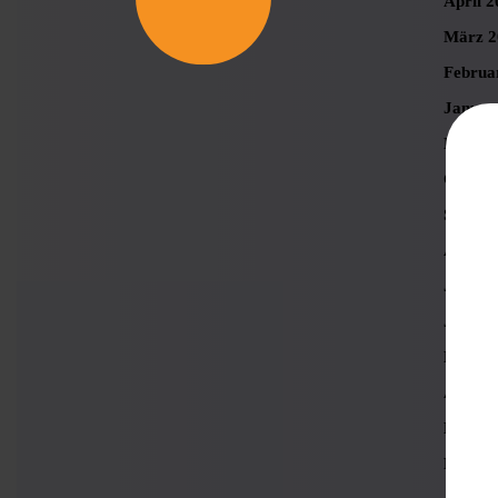
April 2
März 2
Februa
Januar
Novemb
Oktobe
Septem
August
Juli 20
Juni 2
Mai 20
April 2
März 2
Februa