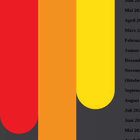
Juni 2
Mai 20
April 2
März 2
Februa
Januar
Dezemb
Novemb
Oktobe
Septem
August
Juli 20
Juni 2
Mai 20