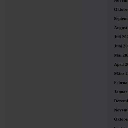
Novemb
Oktobe
Septem
August
Juli 20
Juni 2
Mai 20
April 2
März 2
Februa
Januar
Dezemb
Novemb
Oktobe