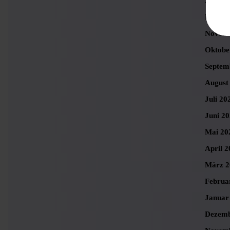
Januar
Dezemb
Novemb
Oktobe
Septem
August
Juli 20
Juni 2
Mai 20
April 2
März 2
Februa
Januar
Dezemb