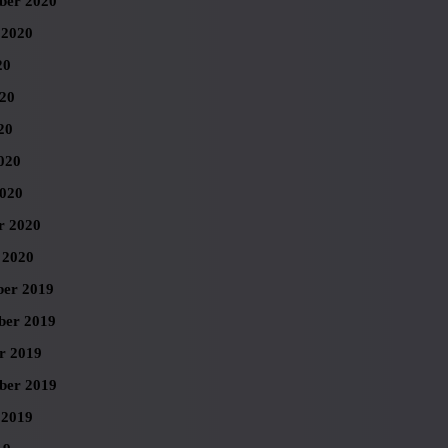
ber 2020
 2020
20
020
20
020
020
r 2020
 2020
er 2019
er 2019
r 2019
ber 2019
 2019