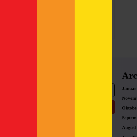
hopst du mit uns
Read
Read More
More
Search
Arc
Search
Januar
for:
Novemb
Oktobe
Septem
August