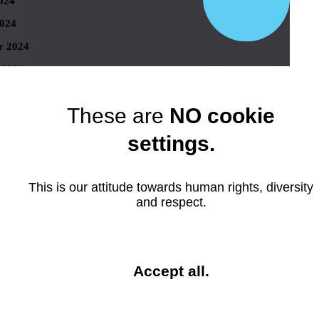
024
024
r 2024
 2024
er 2023
These are
NO cookie
r 2023
ber 2023
settings.
 2023
23
This is our attitude towards human rights, diversity
and respect.
023
23
023
and
Accept all
.
023
close
r 2023
the