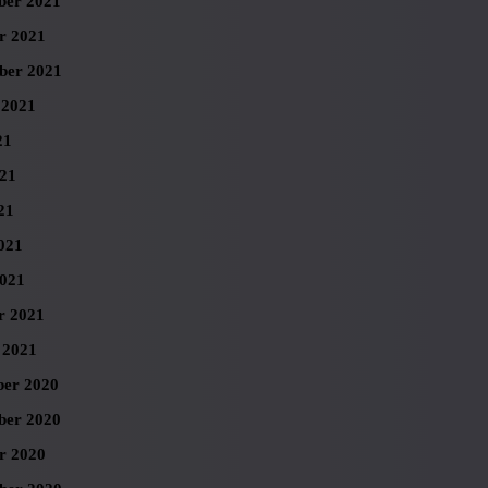
er 2021
r 2021
ber 2021
 2021
21
021
21
021
021
r 2021
 2021
er 2020
er 2020
r 2020