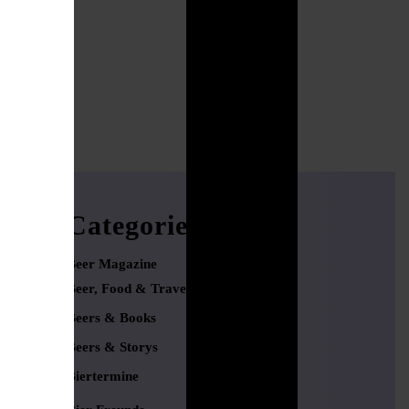
Categories
Beer Magazine
Beer, Food & Travel
Beers & Books
Beers & Storys
Biertermine