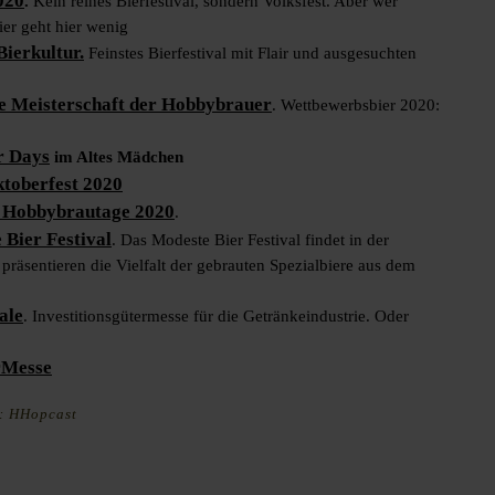
020
.
Kein reines Bierfestival, sondern Volksfest. Aber wer
er geht hier wenig
Bierkultur.
Feinstes Bierfestival mit Flair und ausgesuchten
he Meisterschaft der Hobbybrauer
. Wettbewerbsbier 2020:
r Days
im Altes Mädchen
toberfest 2020
 Hobbybrautage 2020
.
 Bier Festival
. Das Modeste Bier Festival findet in der
präsentieren die Vielfalt der gebrauten Spezialbiere aus dem
ale
. Investitionsgütermesse für die Getränkeindustrie. Oder
rMesse
t: HHopcast