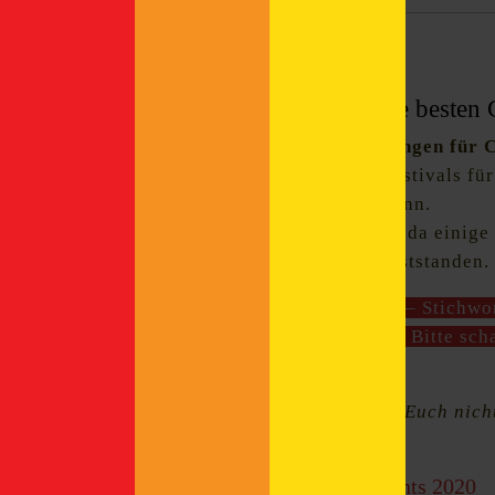
Biertermine
Categories:
Gute Leute, gutes Bier! Die besten
Hier kommen unsere
Empfehlungen für C
hat einige tolle Termine und Festivals für
leider nicht vollständig sein kann.
Die Liste wird laufend ergänzt, da einige
Veröffentlichung noch nicht feststanden.
INFO
: Aus Sicherheitsgründen – Stichw
von einzelnen Veranstaltungen. Bitte sch
und bleibt gesund!
Solltet Ihr Tipps haben, scheut Euch nic
bieriges, hopfenstarkes 2020!
Bier-Feste und Craft Beer-Events 2020