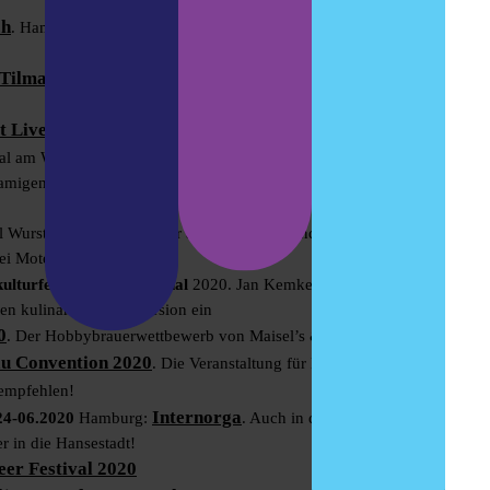
ch
. Hamburgs 5. Jahreszeit: Acht Hamburger Brauereien
Tilmans Biere
und das Kafe Kult laden zum Bierfest und
t Live!
München 2020. Food, Musik – und Biere!
al am Wochenmarkt in den schicken Markthallen Neun.
amigen Craft Beer Fests, das 2021 dann wieder richtig
l Wurst & Bier in 2020 nur als Special stattfindet, findet als
i Motel statt
ulturfestival International
2020. Jan Kemker und die
en kulinarischen Exkursion ein
0
. Der Hobbybrauerwettbewerb von Maisel’s & Friends
u Convention 2020
. Die Veranstaltung für Heimbrauer, die
empfehlen!
Internorga
-24-06.2020
Hamburg:
. Auch in diesem Jahr lockt
r in die Hansestadt!
er Festival 2020