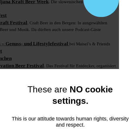
ljana Kraft Beer Week
.
Die slowenischen Hauptstadt wartet
est
raft Festival
. Craft Beer in den Bergen: In ausgewählten
 Beer und Musik. Da dürften auch unsere Podcast-Gäste
 – Genuss- und Lifestylefestival
bei Maisel’s & Friends
t
nchen
ation Beer Festival
. Das Festival für Entdecker, organisiert
s
These are
NO cookie
Norderstedt
Die Apfelweinmesse
settings.
rfestival
. Eines der größten Bierfeste Belgiens
ek
der Dortmunder Bierkultur 2020
This is our attitude towards human rights, diversity
& Gourmet Festival
and respect.