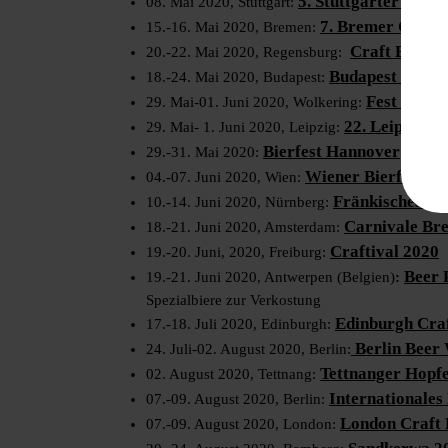
5. Stuttgarter CRA
08. Mai 2020, Stuttgart:
7. Bremer Craft 
15.-16. Mai 2020, Bremen:
Craft Beer F
20.-22. Mai 2020, Regensburg:
Budapest Beer 
18.-24. Mai 2020, Budapest:
Fest der 1
29. Mai-01. Juni 2020, Wolkering:
22. Leipziger
29. Mai- 1. Juni 2020, Leipzig:
Bierfest Hannover
29.-31. Mai 2020:
Wiener Bierfest
04.-07. Juni 2020, Wien:
Fränkisches Bi
10.-14. Juni 2020, Nürnberg:
Carnivale Br
18.-21. Juni 2020, Amsterdam:
Craftival 2020
19.-20. Juni, 2020, Freiburg:
Beer 
19.-21. Juni 2020, Antwerpen (Belgien)
:
Spezialbiere zur Verkostung
Edinburgh Cra
17.-18. Juli 2020, Edinburgh:
Berlin Beer
24. Juli-02. August 2020, Berlin:
Tettnanger Hopf
02. August 2020, Tettnang:
Internationales 
07.-09. August 2020, Berlin:
London Craft 
07.-09. August 2020, London: