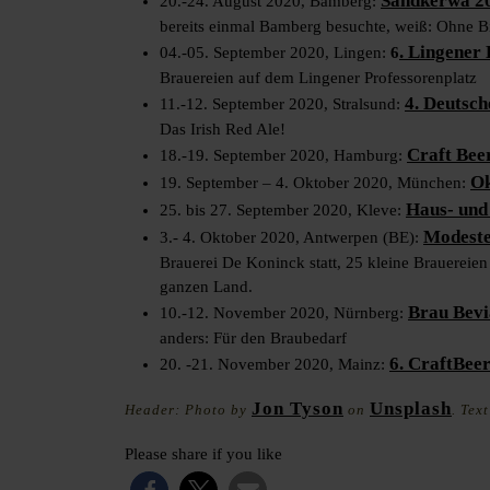
Sandkerwa 2
20.-24. August 2020, Bamberg:
bereits einmal Bamberg besuchte, weiß: Ohne Bi
. Lingener 
04.-05. September 2020, Lingen:
6
Brauereien auf dem Lingener Professorenplatz
4
. Deutsc
11.-12. September 2020, Stralsund:
Das Irish Red Ale!
Craft Bee
18.-19. September 2020, Hamburg:
Ok
19. September – 4. Oktober 2020, München:
Haus- und
25. bis 27. September 2020, Kleve:
Modeste
3.- 4. Oktober 2020, Antwerpen (BE):
Brauerei De Koninck statt, 25 kleine Brauereien 
ganzen Land.
Brau Bevi
10.-12. November 2020, Nürnberg:
anders: Für den Braubedarf
6. CraftBee
20. -21. November 2020, Mainz:
Jon Tyson
Unsplash
Header: Photo by
on
. Tex
Please share if you like