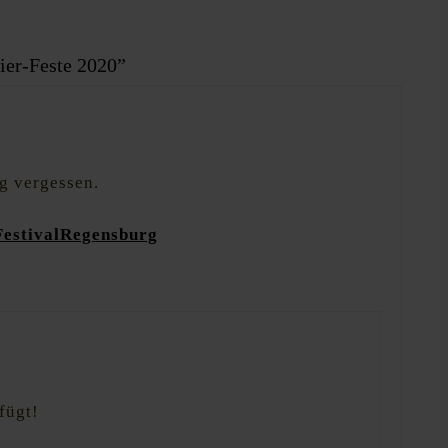
ier-Feste 2020”
rg vergessen.
FestivalRegensburg
fügt!