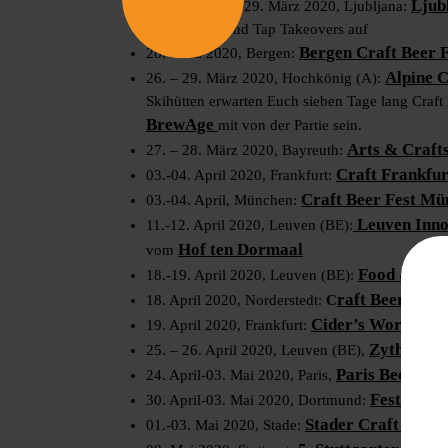
Ljub
Cancelled
! 23.-29. März 2020, Ljubljana:
mit Tastings und Tap Takeovers auf
Bergen Craft Beer F
28. März 2020, Bergen:
Alpine C
26. – 29. März 2020, Hochkönig (A):
Skihütten erwarten Euch sieben Tage lang Craft
BrewAge
mit von der Partie sein.
Arts & Crafts
27. – 28. März 2020, Bayreuth:
Craft Frankfur
03.-04. April 2020, Frankfurt:
Craft Beer Fest Mü
03.-04. April, München:
Leuven Innov
11.-12. April 2020, Leuven (BE):
Hof ten Dormaal
vom
Food & Hop
18.-19. April 2020, Leuven (BE):
raft Beer Day 
18. April 2020, Norderstedt:
C
Cider’s World20
19. April 2020, Frankfurt:
. 
Zythos Bie
25. – 26. April 2020, Leuven (BE),
Paris Beer We
24. April-03. Mai 2020, Paris,
Festival 
30. April-03. Mai 2020, Dortmund:
Stader Craft Beer 
01.-03. Mai 2020, Stade: