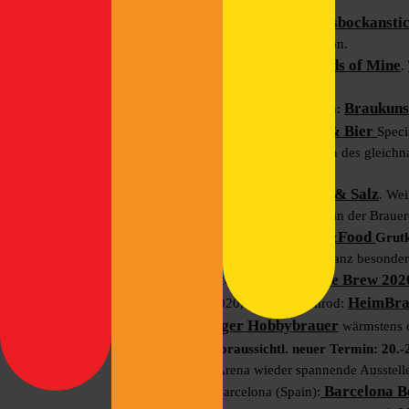
Senatsbockansti
24. Januar 2020, Hamburg:
präsentieren ihre Senatsbock-Version.
Friends of Mine
25. Januar 2020, München:
.
haben Freunde eingeladen.
Braukuns
31. Januar – 01. Februar, München:
Wurst & Bier
08. Februar 2020, Berlin:
Speci
Sozusagen die verschlankte Version des gleichn
durchstarten will!
Hopfen & Salz
09. Februar 2020, Berlin:
. Wei
Ersatz erstmals das Hopfen & Salz in der Brauere
Beer&Food
15. Februar 2020, Münster:
Grutk
Gruthaus-Brauerei laden zu einer ganz besonder
Home Brew 202
29. Februar 2020, Bayreuth:
HeimBra
13.-15. März 2020, Schloss Romrod:
Hamburger Hobbybrauer
auch
wärmstens 
Verschoben! Voraussichtl. neuer Termin: 20.
die Craft Beer Arena wieder spannende Ausstelle
Barcelona Be
13.-15. März, Barcelona (Spain):