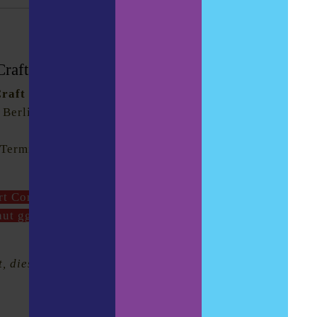
 Craft Beer-Events und Bier-Feste 2020
raft Beer-Events und Bier-Feste 2020.
Das Jahr
 Berliebhaber zu bieten. So viele, dass diese Liste
 Termine zum Zeitpunkt der Artikel-
ort Corona-Virus – kann und kommt es zu Absagen
aut ggf. auf den Veranstaltungsseiten nach. Danke
ht, diese in den Kommentaren zu ergänzen. Auf ein