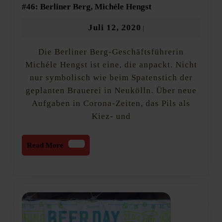
#46:
#46: Berliner Berg, Michéle Hengst
Berliner
Berg,
Juli
Juli 12, 2020
|
Michéle
12,
Hengst
Die Berliner Berg-Geschäftsführerin
2020
Michéle Hengst ist eine, die anpackt. Nicht
nur symbolisch wie beim Spatenstich der
geplanten Brauerei in Neukölln. Über neue
Aufgaben in Corona-Zeiten, das Pils als
Kiez- und
Read
Read More
More