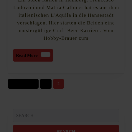
Ludovici und Mattia Gallucci hat es aus dem
italienischen L’Aquila in die Hansestadt
verschlagen. Hier starten die Beiden eine
mustergültige Craft-Beer-Karriere: Vom
Hobby-Brauer zum
Read
Read More
More
Seitennummerierung
Vorherige
1
2
der
Beiträge
Search
for: