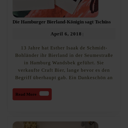
Die
Die Hamburger Bierland-Königin sagt Tschüss
Hambur
Bierlan
April
April 6, 2018
|
Königin
6,
sagt
13 Jahre hat Esther Isaak de Schmidt-
2018
Tschüss
Bohländer ihr Bierland in der Seumestraße
in Hamburg Wandsbek geführt. Sie
verkaufte Craft Bier, lange bevor es den
Begriff überhaupt gab. Ein Dankeschön an
Read
Read More
More