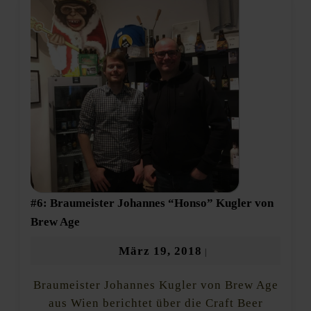
#6: Braumeister Johannes “Honso” Kugler von
#6:
Brew Age
Braumeister
Johannes
März
März 19, 2018
|
“Honso”
19,
Kugler
Braumeister Johannes Kugler von Brew Age
2018
von
Brew
aus Wien berichtet über die Craft Beer