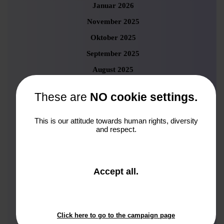
Januar 2026
November 2025
Oktober 2025
September 2025
August 2025
Juni 2025
These are
NO cookie settings.
Mai 2025
April 2025
This is our attitude towards human rights, diversity
and respect.
März 2025
Februar 2025
Januar 2025
and
Accept all
.
close
Dezember 2024
the
November 2024
window.
Oktober 2024
Click here to go to the campaign page