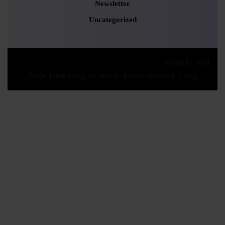
Newsletter
Uncategorized
Podcaster Radio WordPress Theme
Sounds and
Pods Hamburg © 2024, Foto: Andrea Lang
Scroll
Up