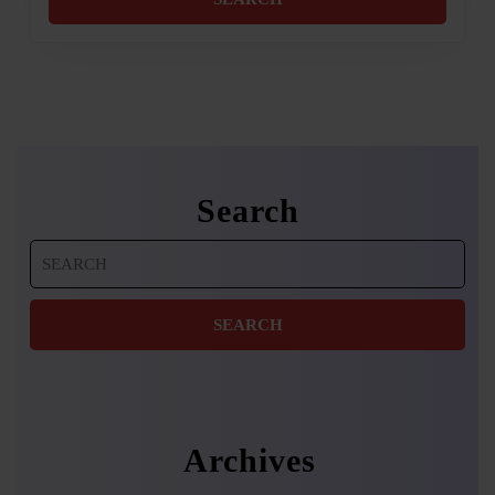
Search
Search
for:
Archives