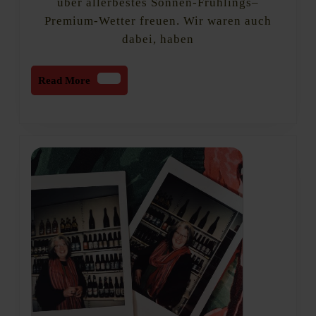
über allerbestes Sonnen-Frühlings–
sind
eure
Premium-Wetter freuen. Wir waren auch
Bier-
dabei, haben
Favouri
Read
Read More
More