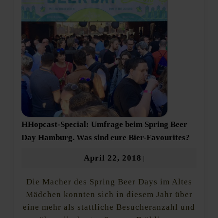
HHopcast-Special: Umfrage beim Spring Beer
HHopca
Day Hamburg. Was sind eure Bier-Favourites?
Special:
Umfrag
April
April 22, 2018
|
beim
22,
Spring
Die Macher des Spring Beer Days im Altes
2018
Beer
Day
Mädchen konnten sich in diesem Jahr über
Hambur
eine mehr als stattliche Besucheranzahl und
Was