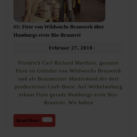
#5: Fiete von Wildwuchs Brauwerk über
#5:
Hamburgs erste Bio-Brauerei
Fiete
von
Februar
Februar 27, 2018
|
Wildwuchs
27,
Brauwerk
Friedrich Carl Richard Matthies, genannt
2018
über
Hamburgs
Fiete ist Gründer von Wildwuchs Brauwerk
erste
und als Braumeister Mastermind der dort
Bio-
produzierten Craft Biere. Auf Wilhelmsburg
Brauerei
erbaut Fiete gerade Hamburgs erste Bio-
Brauerei. Wir haben
Read
Read More
More