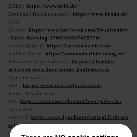
BRLO:
https://www.brlo.de/
Brauhaus Hartmannsdorf:
https://www.braha.de/
Frau
Gruber:
https://www.facebook.com/FrauGruber
-Craft-Brewing-1760950587476774/
Fuerst Wiacek:
https://fuerstwiacek.com/
Sudden Death:
https://suddendeathbrewing.de/
Schneider Hopfenweisse:
https://schneider-
weisse.de/weissbier/meine-hopfenweisse
Mac and Jack´s
Beer:
https://www.macandjacks.com/
Sierra Nevada Pale
Ale:
https://sierranevada.com/beer/pale-ale/
Lyon Beer
Festival:
https://www.lyonbierefestival.fr/brass
eries-2020/
Other Half