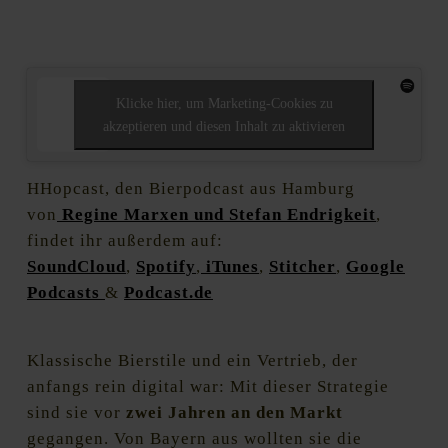
Klicke hier, um Marketing-Cookies zu
akzeptieren und diesen Inhalt zu aktivieren
HHopcast, den Bierpodcast aus Hamburg
von
Regine Marxen
und Stefan Endrigkeit
,
findet ihr außerdem auf:
SoundCloud
,
Spotify
,
iTunes
,
Stitcher
,
Google
Podcasts
&
Podcast.de
Klassische Bierstile und ein Vertrieb, der
anfangs rein digital war: Mit dieser Strategie
sind sie vor
zwei Jahren an den Markt
gegangen. Von Bayern aus wollten sie die