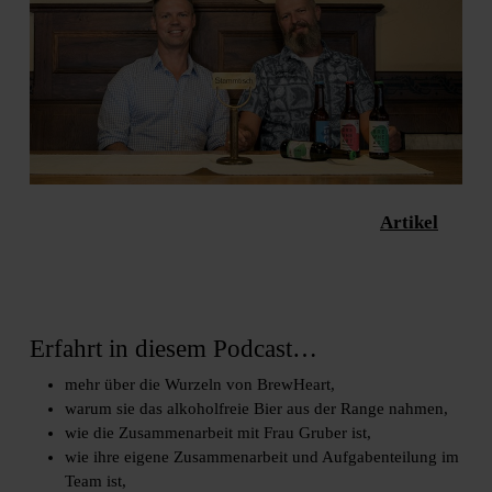
Vor zwei Jahren wollten Andreas und Roland die bayrische
Artikel
Bierwelt mit neuen Bierstilen erfrischen. Für einen
entstand damals dieses Foto. Mission failed, die Mission hat
sich geändert. Ausgezahlt hingegen hat sich die
Digitalstrategie. Let’s get hazy! Foto: privat
Erfahrt in diesem Podcast…
mehr über die Wurzeln von BrewHeart,
warum sie das alkoholfreie Bier aus der Range nahmen,
wie die Zusammenarbeit mit Frau Gruber ist,
wie ihre eigene Zusammenarbeit und Aufgabenteilung im
Team ist,