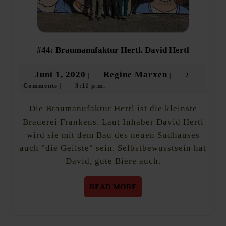
#44:
#44: Braumanufaktur Hertl. David Hertl
Braumanu
Hertl.
Juni
Regine
Juni 1, 2020
Regine Marxen
2
|
|
David
Comments
3:11 p.m.
1,
Marxen
|
Hertl
2020
Die Braumanufaktur Hertl ist die kleinste
Brauerei Frankens. Laut Inhaber David Hertl
wird sie mit dem Bau des neuen Sudhauses
auch "die Geilste" sein. Selbstbewusstsein hat
David, gute Biere auch.
READ
READ MORE
MORE