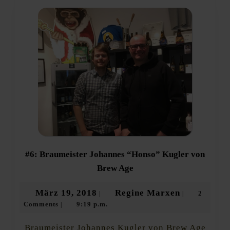
#6: Braumeister Johannes “Honso” Kugler von
#6:
Brew Age
Braumeister
Johannes
März
Regine
März 19, 2018
Regine Marxen
2
|
|
“Honso”
Comments
9:19 p.m.
19,
Marxen
|
Kugler
von
2018
Brew
Braumeister Johannes Kugler von Brew Age