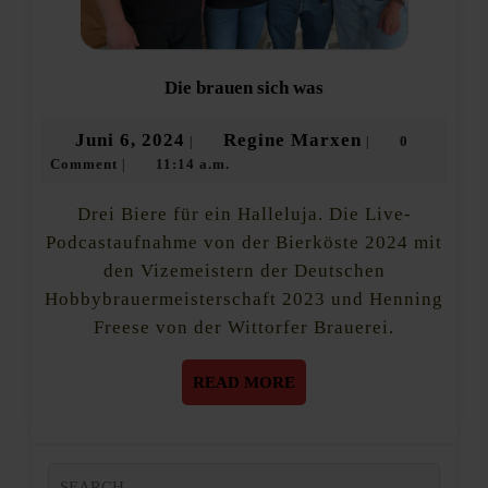
Die
Die brauen sich was
brauen
sich
Juni
Regine
Juni 6, 2024
Regine Marxen
0
|
|
was
Comment
11:14 a.m.
6,
Marxen
|
2024
Drei Biere für ein Halleluja. Die Live-
Podcastaufnahme von der Bierköste 2024 mit
den Vizemeistern der Deutschen
Hobbybrauermeisterschaft 2023 und Henning
Freese von der Wittorfer Brauerei.
READ
READ MORE
MORE
Search