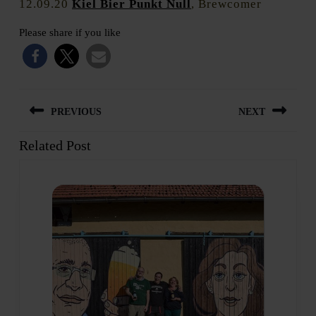
12.09.20
Kiel Bier Punkt Null
, Brewcomer
Please share if you like
Beitragsnavigation
PREVIOUS
NEXT
Related Post
Previous
Next
post:
post: