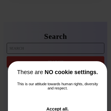
Search
Search
for:
These are
NO cookie settings.
This is our attitude towards human rights, diversity
and respect.
Archives
Januar 2026
and
Accept all
.
November 2025