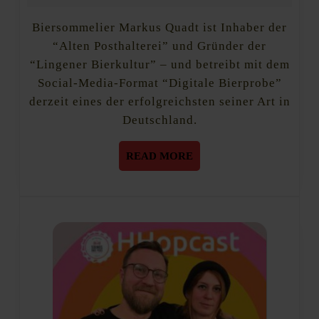
Posthalter
2020
und
Biersommelier Markus Quadt ist Inhaber der
Gründer
“Alten Posthalterei” und Gründer der
der
“Lingener Bierkultur” – und betreibt mit dem
“Lingener
Bierkultu
Social-Media-Format “Digitale Bierprobe”
derzeit eines der erfolgreichsten seiner Art in
Deutschland.
READ
READ MORE
MORE