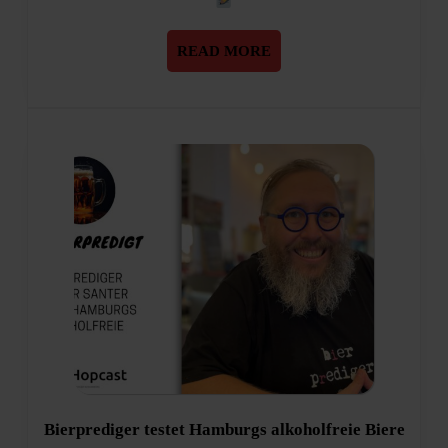
READ
READ MORE
MORE
Bierp
Bierprediger testet Hamburgs alkoholfreie Biere
testet