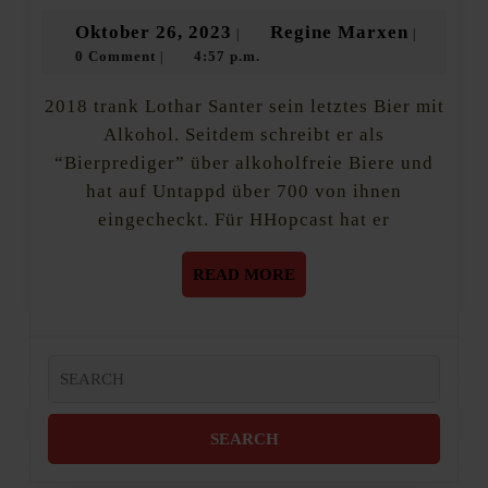
Hamb
Oktober
Regine
Oktober 26, 2023
Regine Marxen
|
|
alkoh
0 Comment
4:57 p.m.
26,
Marxen
|
Biere
2023
2018 trank Lothar Santer sein letztes Bier mit
Alkohol. Seitdem schreibt er als
“Bierprediger” über alkoholfreie Biere und
hat auf Untappd über 700 von ihnen
eingecheckt. Für HHopcast hat er
READ
READ MORE
MORE
Search
for: