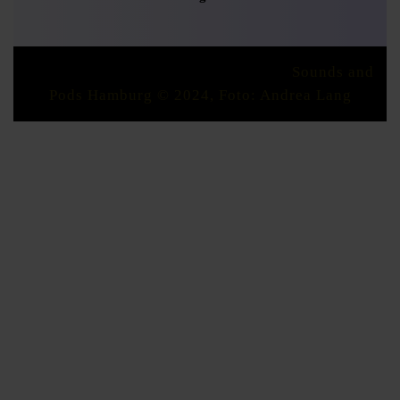
Podcaster Radio WordPress Theme
Sounds and
Pods Hamburg © 2024, Foto: Andrea Lang
Scroll
Up