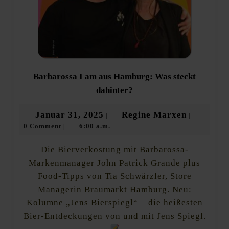
Barbarossa I am aus Hamburg: Was steckt
Barbarossa
dahinter?
I
am
Januar
Regine
Januar 31, 2025
Regine Marxen
|
|
aus
0 Comment
6:00 a.m.
31,
Marxen
|
Hamburg:
Was
2025
steckt
Die Bierverkostung mit Barbarossa-
dahinter?
Markenmanager John Patrick Grande plus
Food-Tipps von Tia Schwärzler, Store
Managerin Braumarkt Hamburg. Neu:
Kolumne „Jens Bierspiegl“ – die heißesten
Bier-Entdeckungen von und mit Jens Spiegl.