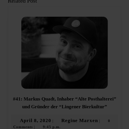
Related Post
Previous
Next
post:
post:
#41: Markus Quadt, Inhaber “Alte Posthalterei”
#41:
und Gründer der “Lingener Bierkultur”
Markus
Quadt,
April
Regine
April 8, 2020
Regine Marxen
0
|
|
Inhaber
Comments
9:45 p.m.
8,
Marxen
|
“Alte