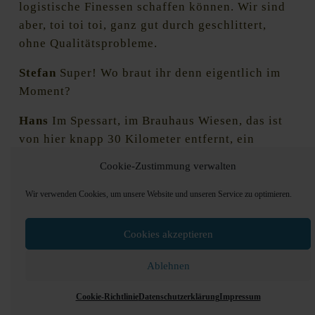
logistische Finessen schaffen können. Wir sind
aber, toi toi toi, ganz gut durch geschlittert,
ohne Qualitätsprobleme.
Stefan
Super! Wo braut ihr denn eigentlich im
Moment?
Hans
Im Spessart, im Brauhaus Wiesen, das ist
von hier knapp 30 Kilometer entfernt, ein
schönes beschauliches Traditions-Brauhaus.
Cookie-Zustimmung verwalten
Wir verwenden Cookies, um unsere Website und unseren Service zu optimieren.
“Anfangs habe ich mir viel mehr einen Kopf
gemacht über irgendwelche neuen Sachen.
Jetzt mache ich das einfach.”
Cookies akzeptieren
Christian Hans Müller
Ablehnen
Cookie-Richtlinie
Datenschutzerklärung
Impressum
Regine
Sehr gut, und wie viel braut ihr da?