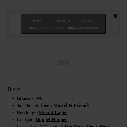
Klicke hier, um Marketing-Cookies zu
akzeptieren und diesen Inhalt zu aktivieren
Biere
Inkasso IPA
Artbeer, Maisel & Friends
Suto Suto
Strand-Lager
Flensburger
Doppel Hopper
Landgang
The Most Illegal Beer
MuschiCraft X Vagabund: