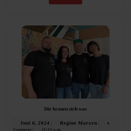
MORE
Die
Die brauen sich was
brauen
sich
Juni
Regine
Juni 6, 2024
Regine Marxen
0
|
|
was
Comment
11:14 a.m.
6,
Marxen
|