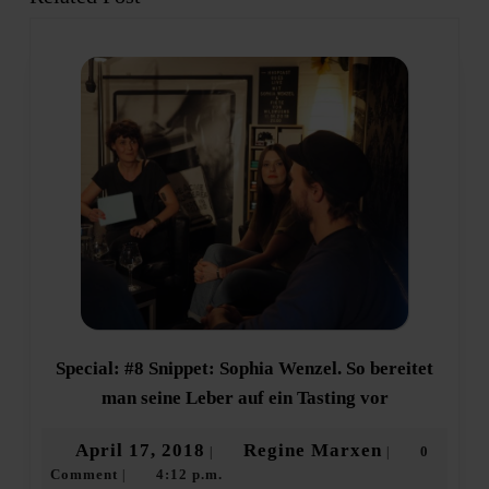
post:
post:
Special: #8 Snippet: Sophia Wenzel. So bereitet
Special:
man seine Leber auf ein Tasting vor
#8
Snippet:
April
Regine
April 17, 2018
Regine Marxen
0
|
|
Sophia
Comment
4:12 p.m.
17,
Marxen
|
Wenzel.