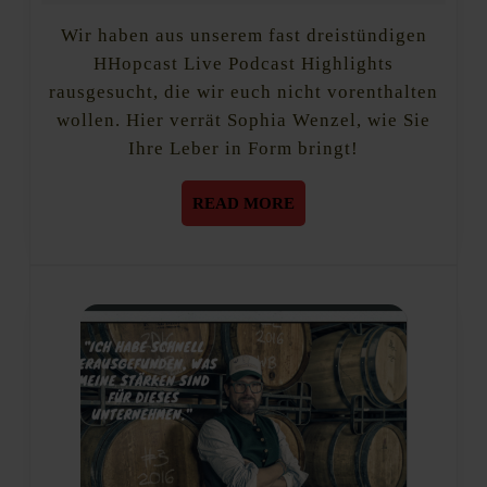
So
2018
bereitet
Wir haben aus unserem fast dreistündigen
man
HHopcast Live Podcast Highlights
seine
rausgesucht, die wir euch nicht vorenthalten
Leber
auf
wollen. Hier verrät Sophia Wenzel, wie Sie
ein
Ihre Leber in Form bringt!
Tasting
vor
READ
READ MORE
MORE