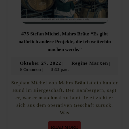
#75 Stefan Michel, Mahrs Bräu: “Es gibt
natürlich andere Projekte, die ich weiterhin
#75
machen werde.”
Stefan
Michel,
Oktober
Regine
Oktober 27, 2022
Regine Marxen
|
|
Mahrs
0 Comment
8:35 p.m.
27,
Marxen
|
Bräu:
“Es
2022
gibt
Stephan Michel von Mahrs Bräu ist ein bunter
natürlich
Hund im Biergeschäft. Den Bambergern, sagt
andere
er, war er manchmal zu bunt. Jetzt zieht er
Projekte,
die
sich aus dem operativen Geschäft zurück.
ich
Was
weiterhin
machen
READ
READ MORE
werde.”