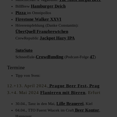
Hamburger Deich
BillBrew
Pizza
im Omnipollos
Firestone Walker XXVI
Hörerempfehlung (Danke Constantin):
ÜberQuell Franzbrewtchen
Jackpot Hazy IPA
CrewRepublic
SutoSuto
Crowdfunding
47
SchneeEule-
(Podcast-Folge
)
Termine
Tipp von Sven:
12.+13. April 2024,
Prague Beer Fest, Prag
3.+4. Mai 2024
Flanieren mit Bieren
, Erfurt
Lille Brauerei
30.04., Tanz in den Mai,
, Kiel
Beer Kontor
04.04., TTO Fuerst Wiacek im Craft
,
Hannover