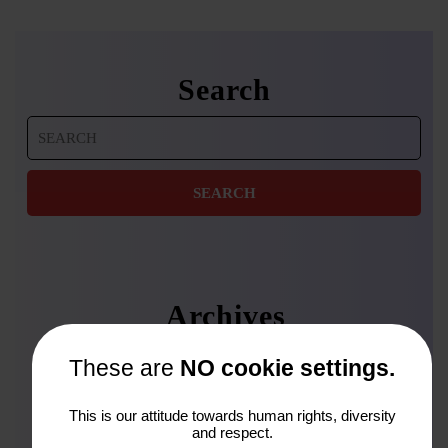
Search
Search
for:
Archives
Januar 2026
These are
NO cookie settings.
November 2025
This is our attitude towards human rights, diversity
Oktober 2025
and respect.