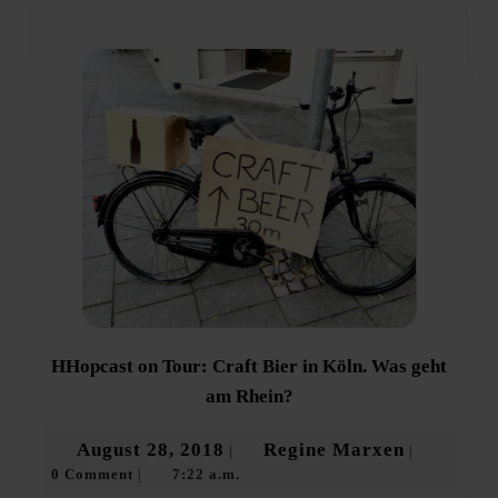
post:
post:
HHopcast on Tour: Craft Bier in Köln. Was geht
HHopcast
am Rhein?
on
Tour:
August
Regine
August 28, 2018
Regine Marxen
|
|
Craft
0 Comment
7:22 a.m.
28,
Marxen
|
Bier