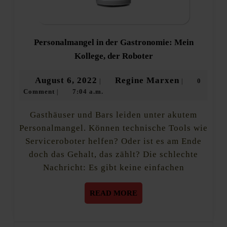
Personalmangel in der Gastronomie: Mein
Personalmangel
Kollege, der Roboter
in
der
August
Regine
August 6, 2022
Regine Marxen
0
|
|
Gastronomie:
Comment
7:04 a.m.
6,
Marxen
|
Mein
Kollege,
2022
der
Gasthäuser und Bars leiden unter akutem
Roboter
Personalmangel. Können technische Tools wie
Serviceroboter helfen? Oder ist es am Ende
doch das Gehalt, das zählt? Die schlechte
Nachricht: Es gibt keine einfachen
READ
READ MORE
MORE