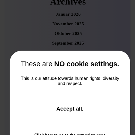
Archives
Januar 2026
November 2025
Oktober 2025
September 2025
August 2025
Juni 2025
These are
NO cookie settings.
Mai 2025
This is our attitude towards human rights, diversity
April 2025
and respect.
März 2025
Februar 2025
and
Accept all
.
Januar 2025
close
Dezember 2024
the
window.
November 2024