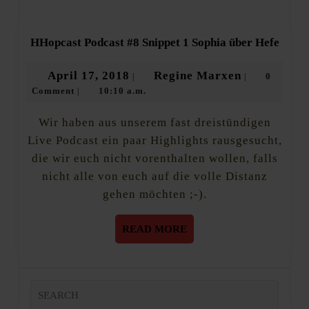
HHop
HHopcast Podcast #8 Snippet 1 Sophia über Hefe
Podca
#8
April
Regine
April 17, 2018
Regine Marxen
0
|
|
Snipp
Comment
10:10 a.m.
17,
Marxen
|
1
Sophi
2018
über
Wir haben aus unserem fast dreistündigen
Hefe
Live Podcast ein paar Highlights rausgesucht,
die wir euch nicht vorenthalten wollen, falls
nicht alle von euch auf die volle Distanz
gehen möchten ;-).
READ
READ MORE
MORE
Search
for: