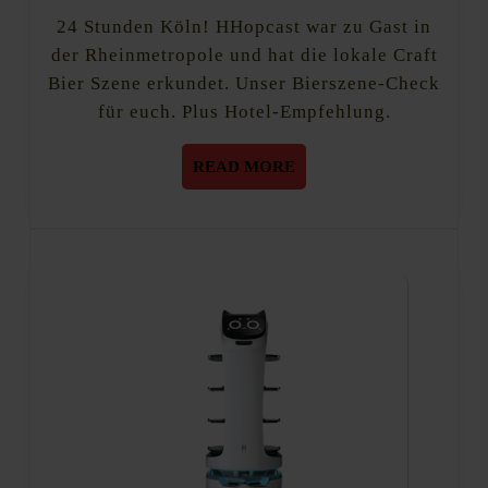
in
2018
Köln.
24 Stunden Köln! HHopcast war zu Gast in
Was
der Rheinmetropole und hat die lokale Craft
geht
Bier Szene erkundet. Unser Bierszene-Check
am
Rhein?
für euch. Plus Hotel-Empfehlung.
READ
READ MORE
MORE