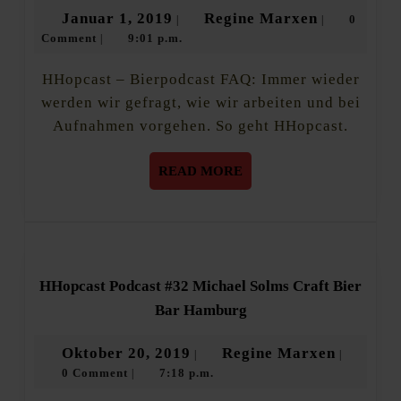
diese
Januar
Regine
Januar 1, 2019
Regine Marxen
0
|
|
Podca
Comment
9:01 p.m.
1,
Marxen
|
Tools
arbei
2019
wir
HHopcast – Bierpodcast FAQ: Immer wieder
werden wir gefragt, wie wir arbeiten und bei
Aufnahmen vorgehen. So geht HHopcast.
READ
READ MORE
MORE
HHopcast Podcast #32 Michael Solms Craft Bier
HHopcast
Bar Hamburg
Podcast
#32
Oktober
Regine
Oktober 20, 2019
Regine Marxen
|
|
Michael
0 Comment
7:18 p.m.
20,
Marxen
|
Solms
Craft
2019