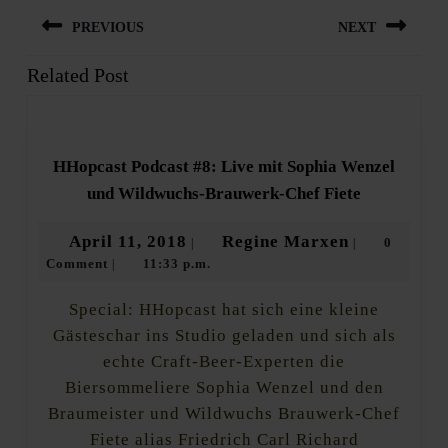
Beitragsnavigation
PREVIOUS
NEXT
Related Post
Previous
Next
post:
post:
HHopcast Podcast #8: Live mit Sophia Wenzel
HHopcast
und Wildwuchs-Brauwerk-Chef Fiete
Podcast
#8:
April
Regine
April 11, 2018
Regine Marxen
0
|
|
Live
Comment
11:33 p.m.
11,
Marxen
|
mit
Sophia
2018
Wenzel
Special: HHopcast hat sich eine kleine
und
Gästeschar ins Studio geladen und sich als
Wildwuchs-
echte Craft-Beer-Experten die
Brauwerk-
Chef
Biersommeliere Sophia Wenzel und den
Fiete
Braumeister und Wildwuchs Brauwerk-Chef
Fiete alias Friedrich Carl Richard