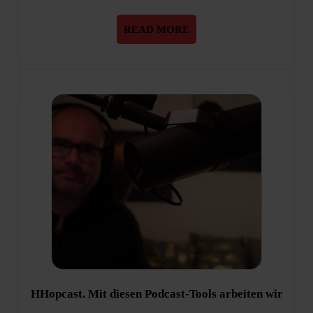
READ
READ MORE
MORE
HHopc
HHopcast. Mit diesen Podcast-Tools arbeiten wir
Mit