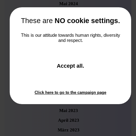
Mai 2024
April 2024
These are
NO cookie settings.
März 2024
Februar 2024
This is our attitude towards human rights, diversity
and respect.
Januar 2024
November 2023
Oktober 2023
and
Accept all
.
close
September 2023
the
August 2023
window.
Juli 2023
Click here to go to the campaign page
Juni 2023
Mai 2023
April 2023
März 2023