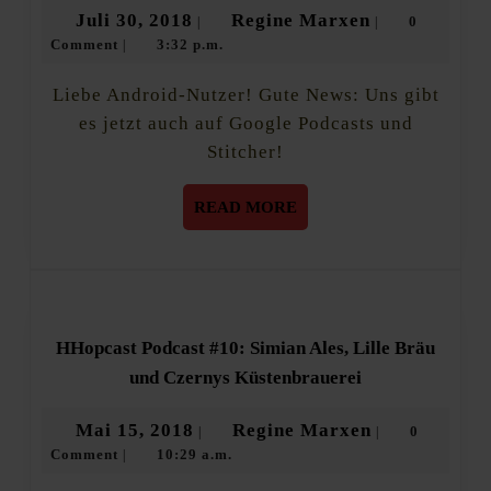
der
Juli
Regine
Juli 30, 2018
Regine Marxen
0
|
|
Craft
Comment
3:32 p.m.
30,
Marxen
|
Bier
Podcast:
2018
Jetzt
Liebe Android-Nutzer! Gute News: Uns gibt
auch
es jetzt auch auf Google Podcasts und
bei
Stitcher!
Google
Podcasts
und
READ
READ MORE
Stitcher
MORE
HHopcast Podcast #10: Simian Ales, Lille Bräu
HHopcast
und Czernys Küstenbrauerei
Podcast
#10:
Mai
Regine
Mai 15, 2018
Regine Marxen
0
|
|
Simian
Comment
10:29 a.m.
15,
Marxen
|
Ales,
Lille
2018