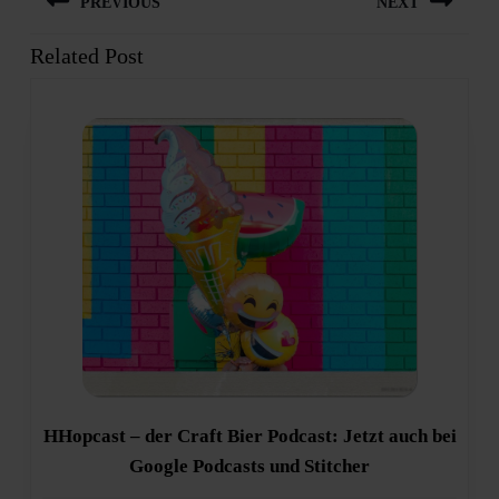
PREVIOUS
NEXT
Related Post
Previous
Next
post:
post:
HHopcast – der Craft Bier Podcast: Jetzt auch bei
HHopcast
Google Podcasts und Stitcher
–