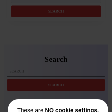
for:
Search
Search
for:
These are
NO cookie settings.