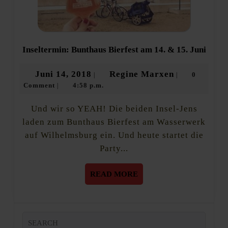
Insel
Inseltermin: Bunthaus Bierfest am 14. & 15. Juni
Bunth
Bierfe
Juni
Regine
Juni 14, 2018
Regine Marxen
0
|
|
am
Comment
4:58 p.m.
14,
Marxen
|
14.
&
2018
15.
Und wir so YEAH! Die beiden Insel-Jens
Juni
laden zum Bunthaus Bierfest am Wasserwerk
auf Wilhelmsburg ein. Und heute startet die
Party...
READ
READ MORE
MORE
Search