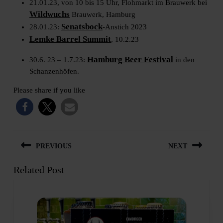
21.01.23, von 10 bis 15 Uhr, Flohmarkt im Brauwerk bei
Wildwuchs
Brauwerk, Hamburg
Senatsbock
28.01.23:
-Anstich 2023
Lemke Barrel Summit
, 10.2.23
Hamburg Beer Festival
30.6. 23 – 1.7.23:
in den
Schanzenhöfen.
Please share if you like
Beitragsnavigation
PREVIOUS
NEXT
Related Post
Previous
Next
post:
post: