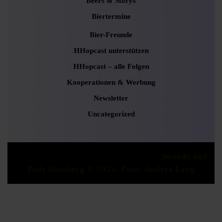
Beers & Storys
Biertermine
Bier-Freunde
HHopcast unterstützen
HHopcast – alle Folgen
Kooperationen & Werbung
Newsletter
Uncategorized
Podcaster Radio WordPress Theme
Sounds and
Pods Hamburg © 2024, Foto: Andrea Lang
Scroll
Up