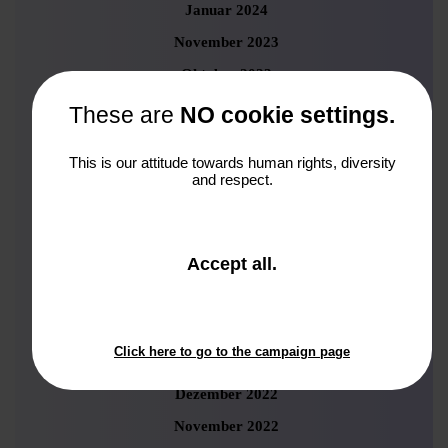
Januar 2024
November 2023
Oktober 2023
September 2023
These are
NO cookie settings.
August 2023
This is our attitude towards human rights, diversity
Juli 2023
and respect.
Juni 2023
Mai 2023
and
Accept all
.
April 2023
close
März 2023
the
window.
Februar 2023
Click here to go to the campaign page
Januar 2023
Dezember 2022
November 2022