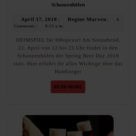
Termin!
Schanzenhöfen
Spring
Beer
April
Regine
April 17, 2018
Regine Marxen
0
|
|
Day
Comments
9:15 a.m.
17,
Marxen
|
2018
in
2018
den
HEIMSPIEL für HHopcast! Am Sonnabend,
Schanzenhöfen
21. April von 12 bis 23 Uhr findet in den
Schanzenhöfen der Spring Beer Day 2018
statt. Hier erfahrt ihr alles Wichtige über das
Hamburger
READ
READ MORE
MORE