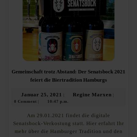
Gemeinschaft trotz Abstand: Der Senatsbock 2021
Gemeinschaf
feiert die Biertradition Hamburgs
trotz
Abstand:
Januar
Regine
Januar 25, 2021
Regine Marxen
|
|
Der
0 Comment
10:47 p.m.
25,
Marxen
|
Senatsbock
2021
2021
feiert
Am 29.01.2021 findet die digitale
die
Senatsbock-Verkostung statt. Hier erfahrt Ihr
Biertradition
mehr über die Hamburger Tradition und den
Hamburgs