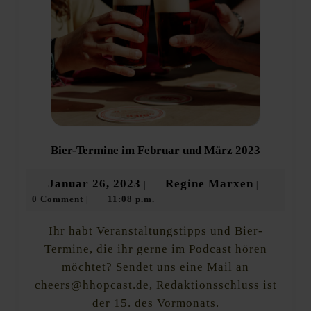
Bier-
Bier-Termine im Februar und März 2023
Termine
im
Januar
Regine
Januar 26, 2023
Regine Marxen
|
|
Februar
0 Comment
11:08 p.m.
26,
Marxen
|
und
März
2023
2023
Ihr habt Veranstaltungstipps und Bier-
Termine, die ihr gerne im Podcast hören
möchtet? Sendet uns eine Mail an
cheers@hhopcast.de, Redaktionsschluss ist
der 15. des Vormonats.