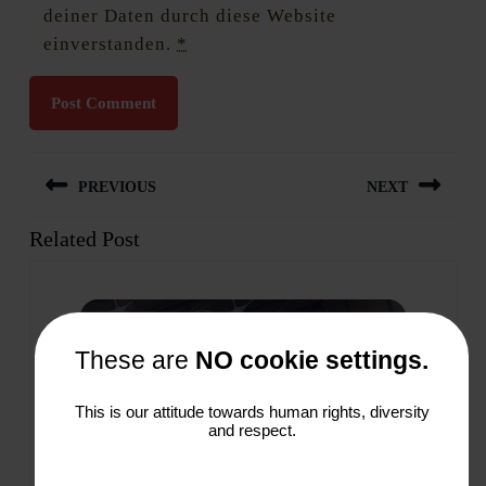
deiner Daten durch diese Website
einverstanden.
*
Beitragsnavigation
PREVIOUS
NEXT
Related Post
Previous
Next
post:
post:
These are
NO cookie settings.
This is our attitude towards human rights, diversity
and respect.