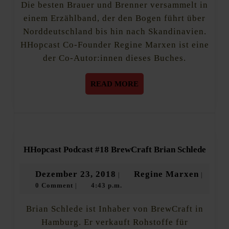
Norden
Die besten Brauer und Brenner versammelt in
einem Erzählband, der den Bogen führt über
Norddeutschland bis hin nach Skandinavien.
HHopcast Co-Founder Regine Marxen ist eine
der Co-Autor:innen dieses Buches.
READ
READ MORE
MORE
HHopc
HHopcast Podcast #18 BrewCraft Brian Schlede
Podca
#18
Dezember
Regine
Dezember 23, 2018
Regine Marxen
|
|
BrewC
0 Comment
4:43 p.m.
23,
Marxe
|
Brian
Schle
2018
Brian Schlede ist Inhaber von BrewCraft in
Hamburg. Er verkauft Rohstoffe für