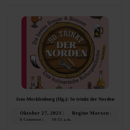
Jens
Jens Mecklenburg (Hg.): So trinkt der Norden
Meckle
(Hg.):
Oktober
Regine
Oktober 27, 2021
Regine Marxen
|
|
So
0 Comment
10:52 a.m.
27,
Marxen
|
trinkt
der
2021