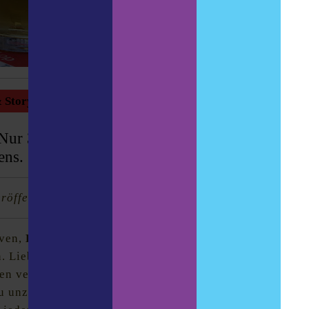
 Storys
 Nur 30 Autominuten von Brüssel entfernt
iens. Zumindest in Sachen Bier
röffentlicht in Meiningers Craft 1/20
.
uven,
Belgiens Bierhauptstadt
. Quirlige, kleine
n. Liebevoll restaurierte Hausfassaden, mitten drin
uen verzierten Mauern zu den bekanntesten
u unzählige Cafés, Bars und Restaurants: Leuven