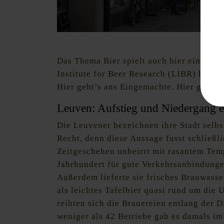
Kleine Gassen, großes Rathaus.
Das Thema Bier spielt auch hier eine Rol
Institute for Beer Research (LIBR) hat e
Hier geht’s ans Eingemachte. Hier geht’
Leuven: Aufstieg und Niedergang ei
Die Leuvener bezeichnen ihre Stadt selbs
Recht, denn diese Aussage fusst schließli
Zeitgeschehen unbeirrt mit rasantem Temp
Jahrhundert für gute Verkehrsanbindunge
Außerdem lieferte sie frisches Brauwass
als leichtes Tafelbier quasi rund um die 
reihten sich die Brauereien entlang der D
weniger als 42 Betriebe gab es damals im