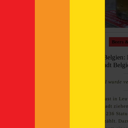
Beer, Food & Travel
Beers &
Categories:
HHopcast auf Bierreise in Belgien:
liegt die heimliche Hauptstadt Belg
Gekürzte Version. Dieser Artikel wurde ve
Auf Bierreise in Belgien – zu Gast in Le
Gassen, die sich durch die Altstadt ziehe
das Rathaus, das mit seinen mit 236 Stat
gotischen Bauwerken der Welt zählt. Daz