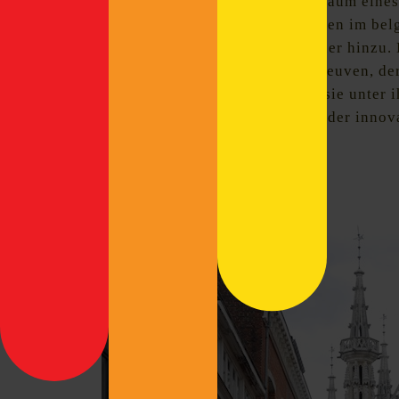
ist Postkarten-Idylle pur, der Traum ein
Einwohner
zählt dieses Städtchen im bel
kommen um die 50.000 Bewohner hinzu. D
Universiteit Leuven, kurz KU Leuven, der
Mehr als 140 Nationen vereint sie unter 
auf Platz 1 im Reuters Ranking der innov