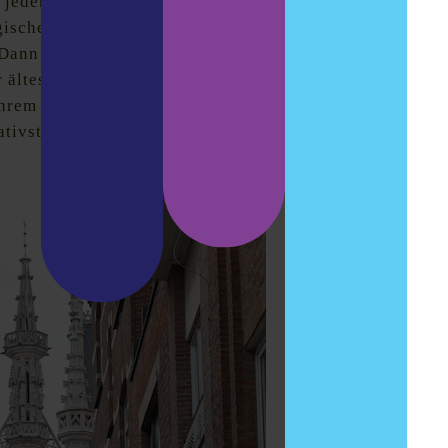
es jeden Instagram-Bloggers.
Rund 98.000
gischen Flandern. Jedes Jahr im September
ann ist Semesterbeginn an der Katholieke
 ältesten und größten Universität Flanderns.
ihrem Dach, 2018 stand sie bereits zum dritten Mal
ativsten Universitäten in Europa.