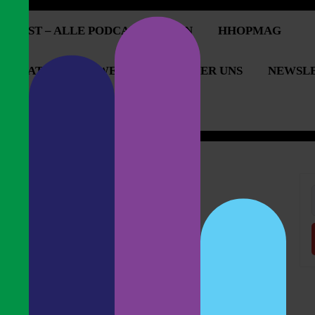
PCAST – ALLE PODCASTFOLGEN
HHOPMAG
OPERATIONEN & WERBUNG
ÜBER UNS
NEWSL
OPCAST UNTERSTÜTZEN
 & Storys
f
tstadt Belgiens
n: Die heimliche