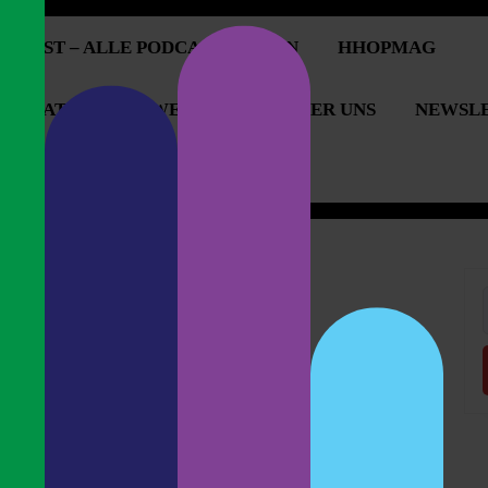
PCAST – ALLE PODCASTFOLGEN
HHOPMAG
OPERATIONEN & WERBUNG
ÜBER UNS
NEWSL
OPCAST UNTERSTÜTZEN
f
acher Christoph Raffelt
iden mit