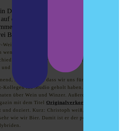
 in Deutschland Thema. Brauer wie Felix
 auf diesem Gebiet aus. Und die
mmelier und Wein-Podcaster Christoph
rei Bier-Wein-Hybriden getestet.
r-Wein-Hybriden sind zwar ein Nischenthema,
ein wenig mit diesen besonderen Bieren beschäftigt,
erschiedlichsten Spielarten und Geschmacksnuancen
r und begehrt sind.
nnend, so spannend, dass wir uns für diesen
-Kollegen ins Studio geholt haben. Christoph
rmaten über Wein und Winzer. Außerdem pflegt der
azin mit dem Titel
Originalverkorkt
, schreibt
t und doziert. Kurz: Christoph weiß, wovon er
ehr wie wir Bier. Damit ist er der perfekte Gast
Hybriden.