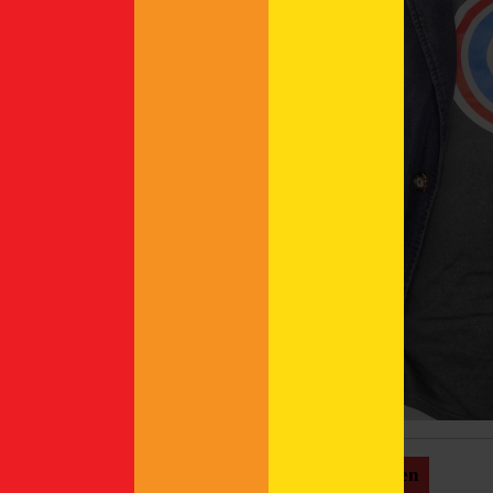
HHopcast – alle Folgen
Categories: