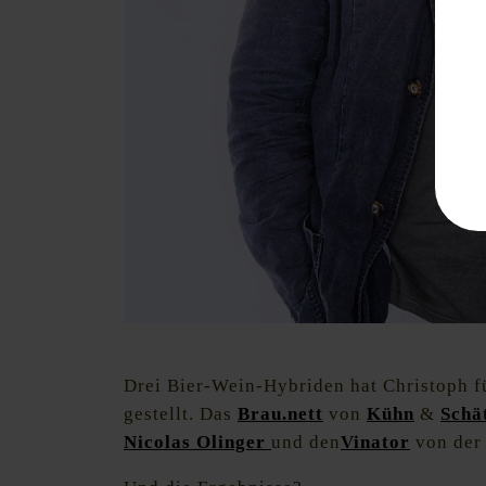
Podcastet, schreibt und doziert über handgemachte W
Drei Bier-Wein-Hybriden hat Christoph f
gestellt. Das
Brau.nett
von
Kühn
&
Schä
Nicolas Olinger
und den
Vinator
von de