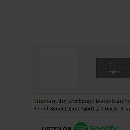
Klicke hier,
akzeptieren und
HHopcast, den Hamburger Bierpodcast vo
ihr auf
SoundCloud
,
Spotify
,
iTunes
,
Sti