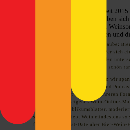
Bier-Wein-Hybriden sind seit 2015
vom Endt oder Mikkeler toben sich
Ergebnisse? Wir haben den Weinso
Raffelt ins Studio eingeladen und d
Eine Liaison aus Hopfen und Traube: Bie
aber eines, das es in sich hat. Wer sich 
wird feststellen, dass es sie in den unt
gibt. Und das sie teilweise ganz schön ra
Winzer- trifft Braukunst: Finden wir spa
Podcast einen Wein-Experten und Podcast
Raffelt podcastet gleich in mehreren Fo
Hamburger sein eigenes Wein-Online-Mag
für Fach- und Publikumsblätter, moderier
spricht. Und er liebt Wein mindestens so s
für dieses Podcast-Date über Bier-Wein-