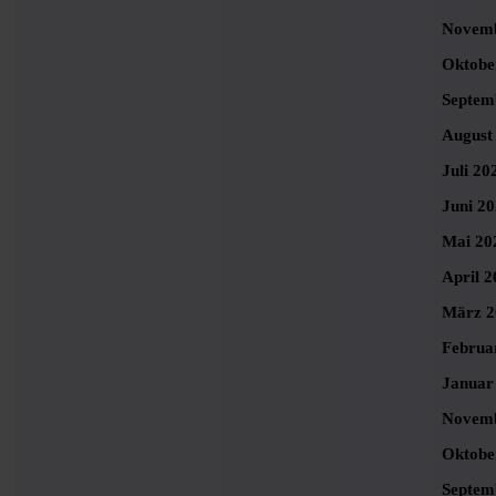
Novemb
Oktobe
Septem
August
Juli 20
Juni 2
Mai 20
April 2
März 2
Februa
Januar
Novemb
Oktobe
Septem