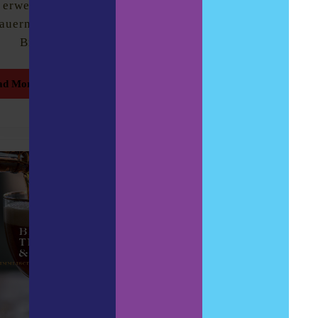
erwecken. Ein alter
Special Teil II In dies
auernhof in Zellik bei
Episode
Brüssel. Rote
Read
Read More
More
Read
ad More
More