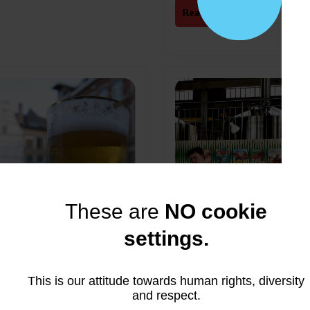
Read
Read More
More
These are
NO cookie
settings.
This is our attitude towards human rights, diversity
and respect.
reise nach Leuven: Die
Belgien: Bier und Bars in