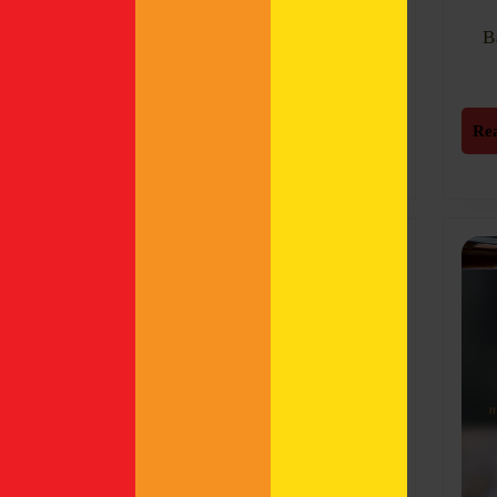
Museum Belgian Beer
World – mitten im Herzen
B
von
Read
Read More
Re
More