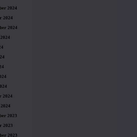
er 2024
r 2024
ber 2024
 2024
24
024
24
024
024
r 2024
 2024
er 2023
r 2023
ber 2023