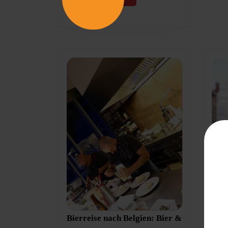
More
Bierreise nach Belgien: Bier &
Bier