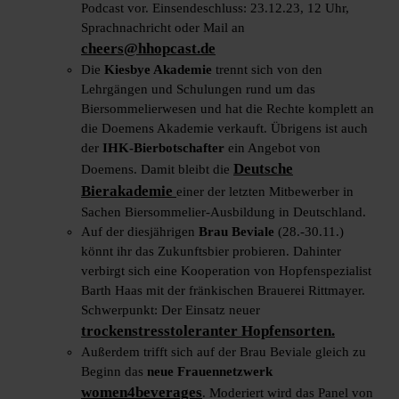
Podcast vor. Einsendeschluss: 23.12.23, 12 Uhr,
Sprachnachricht oder Mail an
cheers@hhopcast.de
Die
Kiesbye Akademie
trennt sich von den
Lehrgängen und Schulungen rund um das
Biersommelierwesen und hat die Rechte komplett an
die Doemens Akademie verkauft. Übrigens ist auch
der
IHK-Bierbotschafter
ein Angebot von
Deutsche
Doemens. Damit bleibt die
Bierakademie
einer der letzten Mitbewerber in
Sachen Biersommelier-Ausbildung in Deutschland.
Auf der diesjährigen
Brau Beviale
(28.-30.11.)
könnt ihr das Zukunftsbier probieren. Dahinter
verbirgt sich eine Kooperation von Hopfenspezialist
Barth Haas mit der fränkischen Brauerei Rittmayer.
Schwerpunkt: Der Einsatz neuer
trockenstresstoleranter Hopfensorten.
Außerdem trifft sich auf der Brau Beviale gleich zu
Beginn das
neue Frauennetzwerk
women4beverages
. Moderiert wird das Panel von