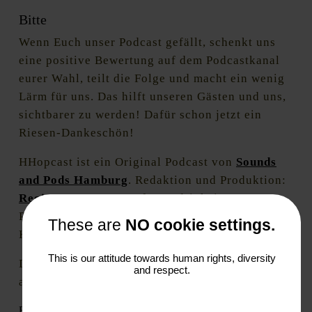
Bitte
Wenn Euch unser Podcast gefällt, schenkt uns
eine positive Bewertung auf dem Podcastkanal
eurer Wahl, teilt die Folge und macht ein wenig
Lärm für uns. Das hilft unseren Gästen und uns,
sichtbarer zu werden! Dafür schon jetzt ein
Riesen-Dankeschön!
HHopcast ist ein Original Podcast von
Sounds
and Pods Hamburg
. Redaktion und Produktion:
Regine Marxen
& Stefan Endrigkeit.
Postproduktion: Stefan Endrigkeit
These are
NO cookie settings.
Kommunikation: Regine Marxen.
This is our attitude towards human rights, diversity
Die nächste HHopcast-Podcastfolge erscheint
and respect.
am 29.12.2023.
Please share if you like