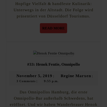
Altstadt
Hopfige Vielfalt & handfeste Kulinarik:
wirklich
drauf?
Unterwegs in der Altstadt. Die Folge wird
präsentiert von Düsseldorf Tourismus.
READ
READ MORE
MORE
#33:
#33: Henok Fentie, Omnipollo
Henok
Fentie,
November
Regine
November 5, 2019
Regine Marxen
|
|
Omnipollo
3 Comments
9:55 p.m.
5,
Marxen
|
2019
Das Omnipollos Hamburg, die erste
Omnipollo-Bar außerhalb Schwedens, hat
eröffnet. Und wir haben Wanderbrauer Henok