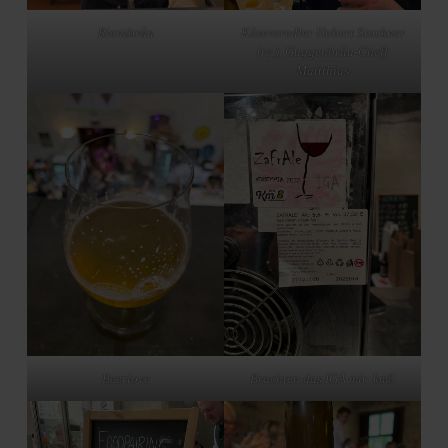
Rienzbräu
Käseveredler Hubert Stockner
(re.), Guggenbräu-Cheff
Mattthias
Beerlove
Brachten das IGA mit: km8