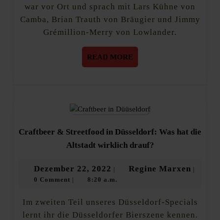
Bräugier
war vor Ort und sprach mit Lars Kühne von
Camba, Brian Trauth von Bräugier und Jimmy
Grémillion-Merry von Lowlander.
READ
READ MORE
MORE
Craftbeer & Streetfood in Düsseldorf: Was hat die
Craftbeer
Altstadt wirklich drauf?
&
Streetfood
Dezember
Regine
Dezember 22, 2022
Regine Marxen
|
|
in
0 Comment
8:20 a.m.
22,
Marxe
|
Düsseldorf:
Was
2022
hat
Im zweiten Teil unseres Düsseldorf-Specials
die
lernt ihr die Düsseldorfer Bierszene kennen.