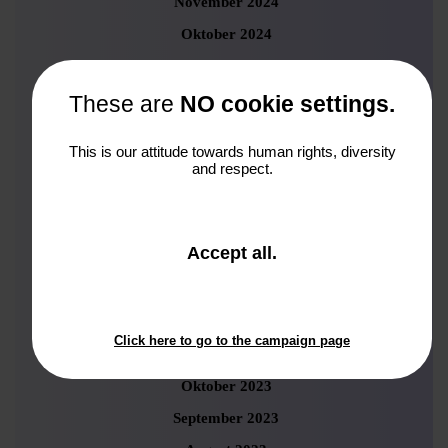
November 2024
Oktober 2024
September 2024
August 2024
These are
NO cookie settings.
Juli 2024
This is our attitude towards human rights, diversity
Juni 2024
and respect.
Mai 2024
April 2024
and
Accept all
.
März 2024
close
Februar 2024
the
window.
Januar 2024
Click here to go to the campaign page
November 2023
Oktober 2023
September 2023