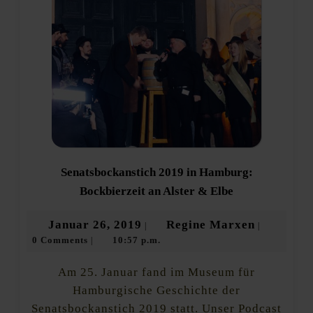
Senatsbockanstich 2019 in Hamburg:
Senatsbockanst
Bockbierzeit an Alster & Elbe
2019
in
Januar
Regine
Januar 26, 2019
Regine Marxen
|
|
Hamburg:
0 Comments
10:57 p.m.
26,
Marxen
|
Bockbierzeit
an
2019
Alster
Am 25. Januar fand im Museum für
&
Hamburgische Geschichte der
Elbe
Senatsbockanstich 2019 statt. Unser Podcast