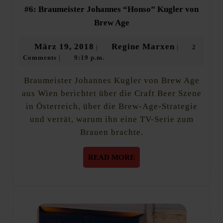
#6: Braumeister Johannes “Honso” Kugler von
#6:
Brew Age
Braumeister
Johannes
März
Regine
März 19, 2018
Regine Marxen
2
|
|
“Honso”
Comments
9:19 p.m.
19,
Marxen
|
Kugler
von
2018
Brew
Braumeister Johannes Kugler von Brew Age
Age
aus Wien berichtet über die Craft Beer Szene
in Österreich, über die Brew-Age-Strategie
und verrät, warum ihn eine TV-Serie zum
Brauen brachte.
READ
READ MORE
MORE