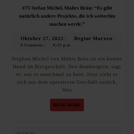
#75 Stefan Michel, Mahrs Bräu: “Es gibt
natürlich andere Projekte, die ich weiterhin
#75
machen werde.”
Stefan
Michel,
Oktober
Regine
Oktober 27, 2022
Regine Marxen
|
|
Mahrs
0 Comment
8:35 p.m.
27,
Marxen
|
Bräu:
“Es
2022
gibt
Stephan Michel von Mahrs Bräu ist ein bunter
natürlich
Hund im Biergeschäft. Den Bambergern, sagt
andere
er, war er manchmal zu bunt. Jetzt zieht er
Projekte,
die
sich aus dem operativen Geschäft zurück.
ich
Was
weiterhin
machen
READ
READ MORE
werde.”
MORE
Search