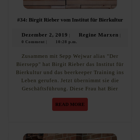
#34:
#34: Birgit Rieber vom Institut für Bierkultur
Birgit
Rieber
Dezember
Regine
Dezember 2, 2019
Regine Marxen
|
|
vom
0 Comment
10:28 p.m.
2,
Marxen
|
Institut
für
2019
Bierkul
Zusammen mit Sepp Wejwar alias "Der
Biersepp" hat Birgit Rieber das Institut für
Bierkultur und das beerkeeper Training ins
Leben gerufen. Jetzt übernimmt sie die
Geschäftsführung. Diese Frau hat Bier
READ
READ MORE
MORE