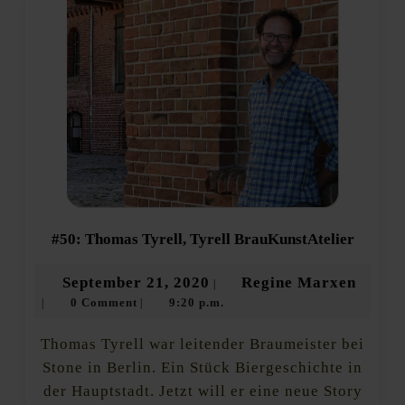
#50:
#50: Thomas Tyrell, Tyrell BrauKunstAtelier
Thoma
Tyrell,
September
Regin
September 21, 2020
Regine Marxen
|
Tyrell
0 Comment
9:20 p.m.
21,
Marxe
|
|
BrauKu
2020
Thomas Tyrell war leitender Braumeister bei
Stone in Berlin. Ein Stück Biergeschichte in
der Hauptstadt. Jetzt will er eine neue Story