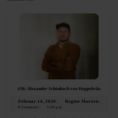
post:
post:
#36:
#36: Alexander Schönbach von Hoppebräu
Alexand
Schönba
Februar
Regine
Februar 14, 2020
Regine Marxen
|
|
von
0 Comment
5:56 p.m.
14,
Marxen
|
Hoppebr
2020