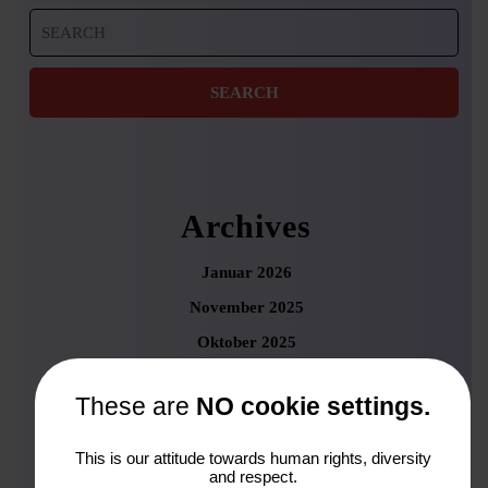
Search
for:
Archives
Januar 2026
November 2025
Oktober 2025
September 2025
These are
NO cookie settings.
August 2025
Juni 2025
This is our attitude towards human rights, diversity
and respect.
Mai 2025