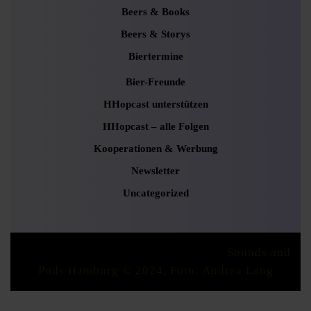
Beers & Books
Beers & Storys
Biertermine
Bier-Freunde
HHopcast unterstützen
HHopcast – alle Folgen
Kooperationen & Werbung
Newsletter
Uncategorized
Podcaster Radio WordPress Theme
Sounds and
Pods Hamburg © 2024, Foto: Andrea Lang
Scroll
Up