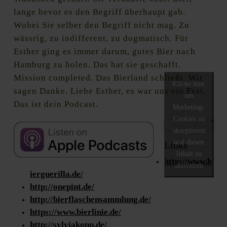
lange bevor es den Begriff überhaupt gab.
Wobei Sie selber den Begriff nicht mag. Zu
wässrig, zu indifferent, zu dogmatisch. Für
Esther ging es immer darum, gutes Bier nach
Hamburg zu holen. Das hat sie geschafft.
Mission completed. Das Bierland schließt. Wir
Klicke hier,
sagen Danke. Liebe Esther, es war uns ein Fest.
um
Das ist dein Podcast.
Marketing-
Cookies zu
akzeptieren
und diesen
Links
Inhalt zu
http://www.b
aktivieren
ierguerilla.de/
http://onepint.de/
http://bierflaschensammlung.de/
https://www.bierlinie.de/
http://sylviakopp.de/