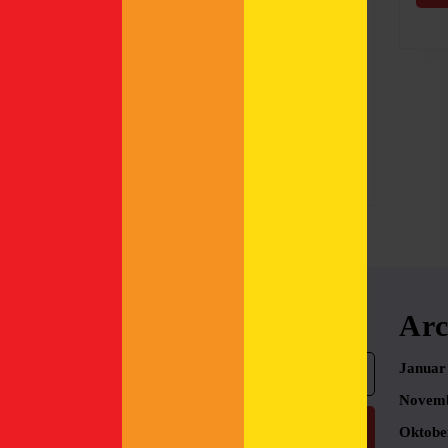
HHopcast Co-Founder
Regine Marxen ist eine der
Co-Autor:innen dieses
Buches.
Read
Read More
More
Search
Arc
Search
Januar
for:
Novemb
Oktobe