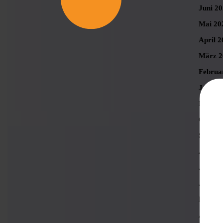
Juni 2
Mai 20
April 2
März 2
Februa
Januar
Novemb
Oktobe
Septem
August
Juli 20
Juni 2
Mai 20
April 2