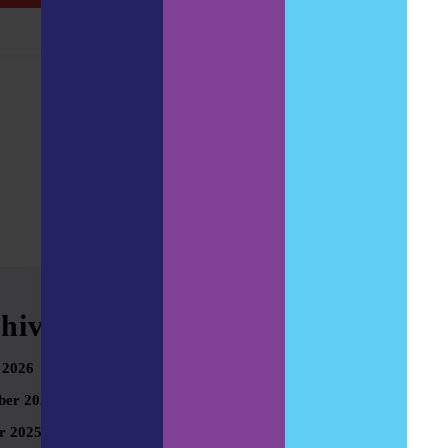
More
Read
Read More
More
hives
Meta
 2026
Anmelden
er 2025
r 2025