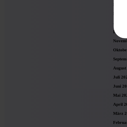
März 2
Februa
Januar
Dezemb
Novemb
Oktobe
Septem
August
Juli 20
Juni 2
Mai 20
April 2
März 2
Februa