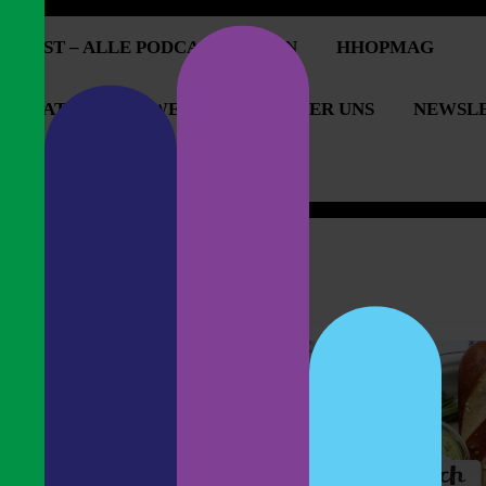
PCAST – ALLE PODCASTFOLGEN
HHOPMAG
OPERATIONEN & WERBUNG
ÜBER UNS
NEWSL
OPCAST UNTERSTÜTZEN
1