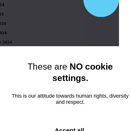
024
24
024
024
r 2024
 2024
er 2023
These are
NO cookie
r 2023
settings.
ber 2023
 2023
This is our attitude towards human rights, diversity
23
and respect.
023
23
023
and
Accept all
.