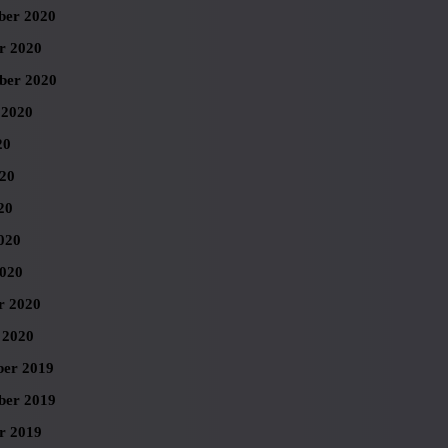
er 2020
r 2020
ber 2020
 2020
20
020
20
020
020
r 2020
 2020
er 2019
er 2019
r 2019