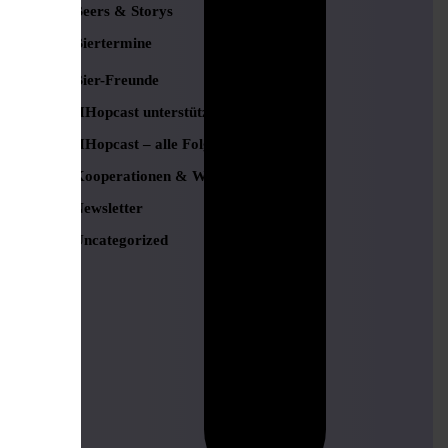
Beers & Storys
Biertermine
Bier-Freunde
HHopcast unterstützen
HHopcast – alle Folgen
Kooperationen & Werbung
Newsletter
Uncategorized