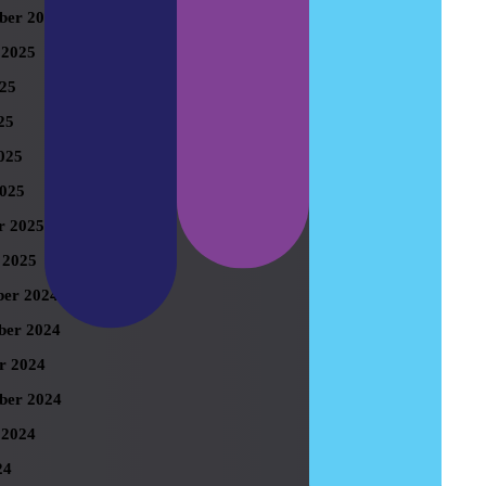
ber 2025
 2025
025
25
025
025
r 2025
 2025
er 2024
er 2024
r 2024
ber 2024
 2024
24