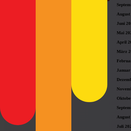
Septem
August
Juni 2
Mai 20
April 2
März 2
Februa
Januar
Dezemb
Novemb
Oktobe
Septem
August
Juli 20