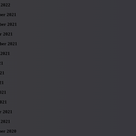
 2022
er 2021
er 2021
r 2021
ber 2021
 2021
21
021
21
021
021
r 2021
 2021
er 2020