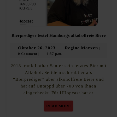
Bierp
Bierprediger testet Hamburgs alkoholfreie Biere
testet
Hamb
Oktober
Regine
Oktober 26, 2023
Regine Marxen
|
|
alkoh
0 Comment
4:57 p.m.
26,
Marxen
|
Biere
2023
2018 trank Lothar Santer sein letztes Bier mit
Alkohol. Seitdem schreibt er als
“Bierprediger” über alkoholfreie Biere und
hat auf Untappd über 700 von ihnen
eingecheckt. Für HHopcast hat er
READ
READ MORE
MORE