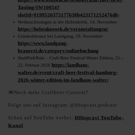
Tasting/SW10054?
slotId=0199526375177638b423171212476d0-
Weihnachtssingen in der Hobenköök, 14. November
https://hobenkoeoek.de/veranstaltungen/
Grünkohlessen bei Landgang, 29. November
https://www.landgang-
brauerei.de/category/onlinebuchung
StadtParkBräu – Craft-Beer Festival Winter Edition, 21.–
https://landhaus-
22. Februar 2026
walter.de/event/craft-beer-festival-hamburg-
2026-winter-edition-im-landhaus-walter/
Noch mehr Craftbeer-Content?
Folge uns auf Instagram: @hhopcast.podcast
Schau auf YouTube vorbei:
HHopcast YouTube-
Kanal