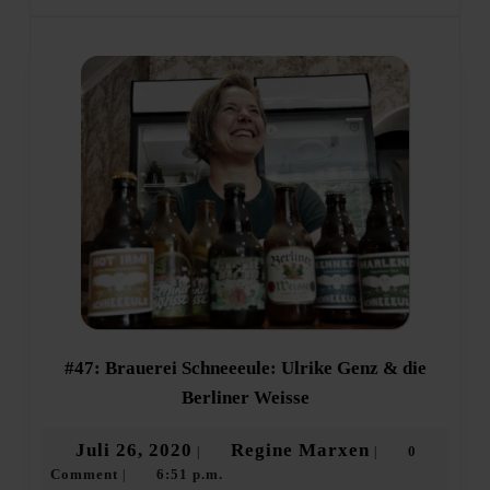
#47: Brauerei Schneeeule: Ulrike Genz & die
#47:
Berliner Weisse
Brauerei
Schneeeule:
Juli
Regine
Juli 26, 2020
Regine Marxen
0
|
|
Ulrike
Comment
6:51 p.m.
26,
Marxen
|
Genz