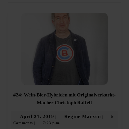
post:
post:
#24: Wein-Bier-Hybriden mit Originalverkorkt-
#24:
Macher Christoph Raffelt
Wein-
Bier-
April
Regine
April 21, 2019
Regine Marxen
0
|
|
Hybriden
Comments
7:23 p.m.
21,
Marxen
|
mit