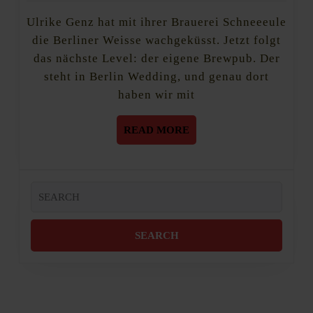
&
2020
die
Ulrike Genz hat mit ihrer Brauerei Schneeeule
Berliner
die Berliner Weisse wachgeküsst. Jetzt folgt
Weisse
das nächste Level: der eigene Brewpub. Der
steht in Berlin Wedding, und genau dort
haben wir mit
READ
READ MORE
MORE
Search
for: