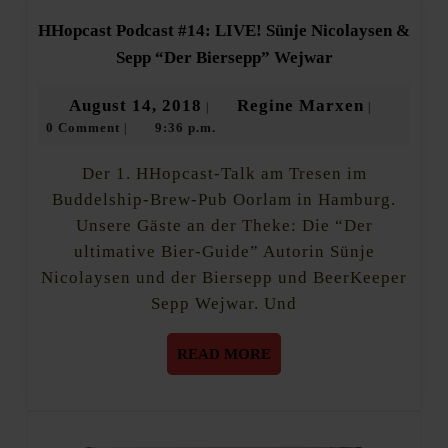
HHopcast Podcast #14: LIVE! Sünje Nicolaysen &
HHopcast
Sepp “Der Biersepp” Wejwar
Podcast
#14:
August
Regine
August 14, 2018
Regine Marxen
|
|
LIVE!
0 Comment
9:36 p.m.
14,
Marxen
|
Sünje
Nicolaysen
2018
&
Der 1. HHopcast-Talk am Tresen im
Sepp
Buddelship-Brew-Pub Oorlam in Hamburg.
“Der
Unsere Gäste an der Theke: Die “Der
Biersepp”
Wejwar
ultimative Bier-Guide” Autorin Sünje
Nicolaysen und der Biersepp und BeerKeeper
Sepp Wejwar. Und
READ
READ MORE
MORE