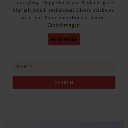
untergärige Doppelbock von Paulaner ganz
Wochenende
klar mit Musik verbunden! Dieses Starkbier,
einst von Mönchen erfunden, um die
Entbehrungen
READ
READ MORE
MORE
Search
for: