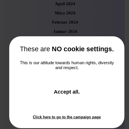
April 2024
März 2024
Februar 2024
Januar 2024
November 2023
These are
NO cookie settings.
Oktober 2023
September 2023
This is our attitude towards human rights, diversity
and respect.
August 2023
Juli 2023
Juni 2023
and
Accept all
.
Mai 2023
close
the
April 2023
window.
März 2023
Click here to go to the campaign page
Februar 2023