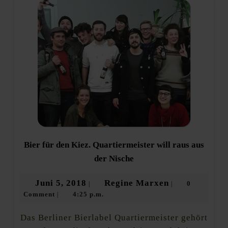
Bier für den Kiez. Quartiermeister will raus aus
Bier
der Nische
für
den
Juni
Regine
Juni 5, 2018
Regine Marxen
0
|
|
Kiez.
Comment
4:25 p.m.
5,
Marxen
|
Quartiermeister
will
2018
raus
Das Berliner Bierlabel Quartiermeister gehört
aus