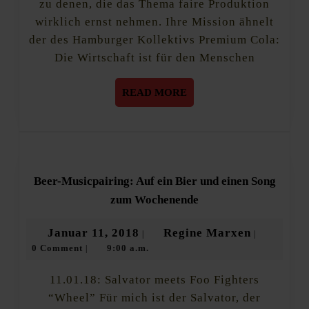
zu denen, die das Thema faire Produktion
der
wirklich ernst nehmen. Ihre Mission ähnelt
Nische
der des Hamburger Kollektivs Premium Cola:
Die Wirtschaft ist für den Menschen
READ
READ MORE
MORE
Beer-Musicpairing: Auf ein Bier und einen Song
Beer-
zum Wochenende
Musicpairing:
Auf
Januar
Regine
Januar 11, 2018
Regine Marxen
|
|
ein
0 Comment
9:00 a.m.
11,
Marxen
|
Bier
und
2018
einen
11.01.18: Salvator meets Foo Fighters
Song
“Wheel” Für mich ist der Salvator, der
zum