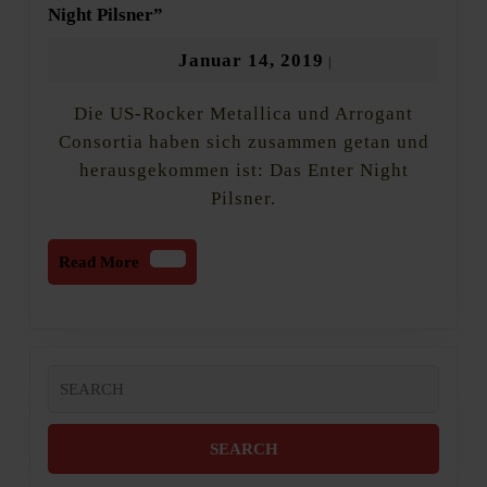
Neue
Night Pilsner”
Biere:
Das
Januar
Januar 14, 2019
|
Metallica-
14,
Band-
Die US-Rocker Metallica und Arrogant
2019
Bier
“Enter
Consortia haben sich zusammen getan und
Night
herausgekommen ist: Das Enter Night
Pilsner”
Pilsner.
Read
Read More
More
Search
for: