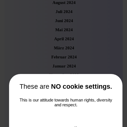
August 2024
Juli 2024
Juni 2024
Mai 2024
April 2024
März 2024
Februar 2024
Januar 2024
November 2023
Oktober 2023
These are
NO cookie settings.
September 2023
This is our attitude towards human rights, diversity
August 2023
and respect.
Juli 2023
Juni 2023