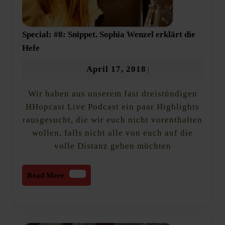
Special: #8: Snippet. Sophia Wenzel erklärt die
Special:
Hefe
#8:
Snippet.
April
April 17, 2018
|
Sophia
17,
Wenzel
Wir haben aus unserem fast dreistündigen
2018
erklärt
die
HHopcast Live Podcast ein paar Highlights
Hefe
rausgesucht, die wir euch nicht vorenthalten
wollen, falls nicht alle von euch auf die
volle Distanz gehen möchten
Read
Read More
More