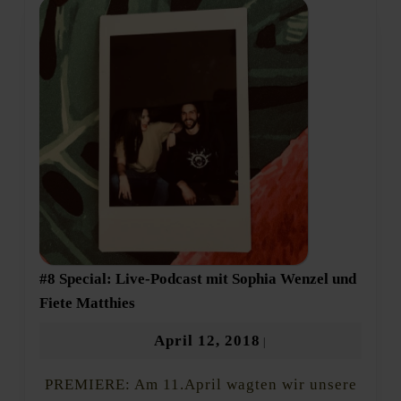
#8 Special: Live-Podcast mit Sophia Wenzel und
#8
Fiete Matthies
Special:
Live-
April
April 12, 2018
|
Podcast
12,
mit
PREMIERE: Am 11.April wagten wir unsere
2018
Sophia