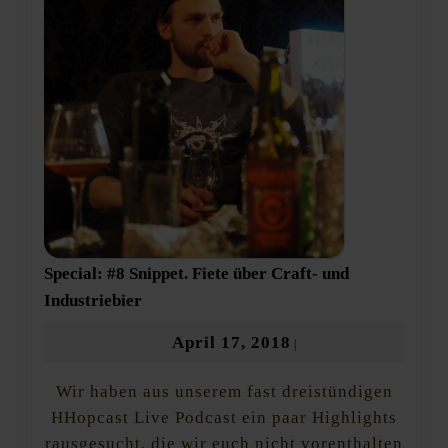
Special: #8 Snippet. Fiete über Craft- und
Special:
Industriebier
#8
Snippet.
April
April 17, 2018
|
Fiete
17,
über
Wir haben aus unserem fast dreistündigen
2018
Craft-
und
HHopcast Live Podcast ein paar Highlights
Industriebier
rausgesucht, die wir euch nicht vorenthalten