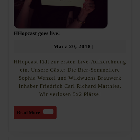
HHopcast
HHopcast goes live!
goes
live!
März
März 20, 2018
|
20,
HHopcast lädt zur ersten Live-Aufzeichnung
2018
ein. Unsere Gäste: Die Bier-Sommeliere
Sophia Wenzel und Wildwuchs Brauwerk
Inhaber Friedrich Carl Richard Matthies.
Wir verlosen 5x2 Plätze!
Read
Read More
More