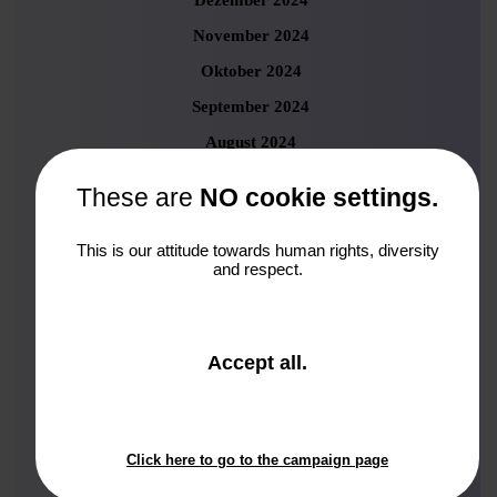
Dezember 2024
November 2024
Oktober 2024
September 2024
August 2024
Juli 2024
These are
NO cookie settings.
Juni 2024
Mai 2024
This is our attitude towards human rights, diversity
and respect.
April 2024
März 2024
Februar 2024
and
Accept all
.
close
Januar 2024
the
November 2023
window.
Click here to go to the campaign page
Oktober 2023