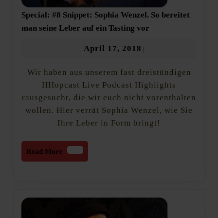
Special: #8 Snippet: Sophia Wenzel. So bereitet
Special:
man seine Leber auf ein Tasting vor
#8
Snippet:
April
April 17, 2018
|
Sophia
17,
Wenzel.
Wir haben aus unserem fast dreistündigen
2018
So
bereitet
HHopcast Live Podcast Highlights
man
rausgesucht, die wir euch nicht vorenthalten
seine
wollen. Hier verrät Sophia Wenzel, wie Sie
Leber
auf
Ihre Leber in Form bringt!
ein
Tasting
vor
Read
Read More
More