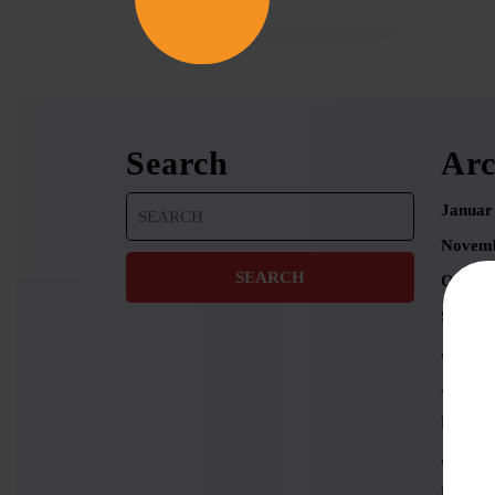
Search
Arc
Search
Januar
for:
Novemb
Oktobe
Septem
August
Juni 2
Mai 20
April 2
März 2