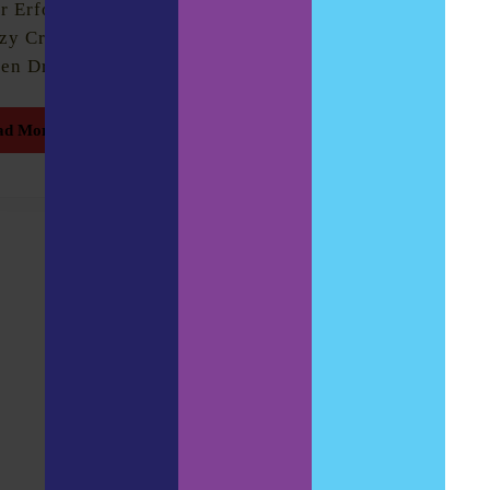
r Erfolgswelle namens
krasse Biere, NEIPA
zy Craze. Andreas über
Visionen und
en Druck der Märkte,
Zukunftspläne.
Read
Read
ad More
Read More
More
More