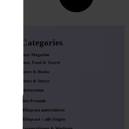
Categories
Beer Magazine
Beer, Food & Travel
Beers & Books
Beers & Storys
Biertermine
Bier-Freunde
HHopcast unterstützen
HHopcast – alle Folgen
Kooperationen & Werbung