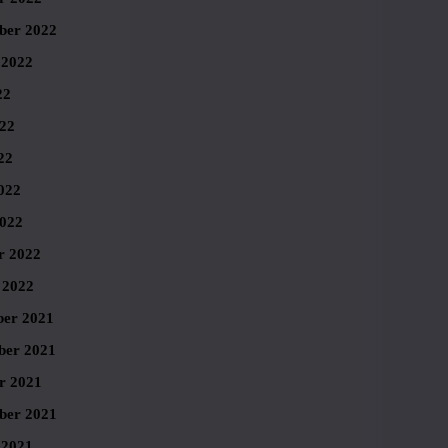
ber 2022
 2022
22
022
22
022
022
r 2022
 2022
er 2021
er 2021
r 2021
ber 2021
 2021