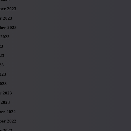
er 2023
r 2023
ber 2023
 2023
23
023
23
023
023
r 2023
 2023
er 2022
er 2022
r 2022