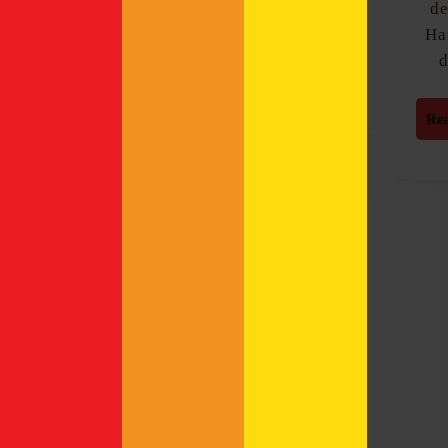
neue Brauerei.
de
Ha
d
Read
Read More
More
Re