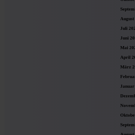
Septem
August
Juli 20
Juni 2
Mai 20
April 2
März 2
Februa
Januar
Dezemb
Novemb
Oktobe
Septem
August