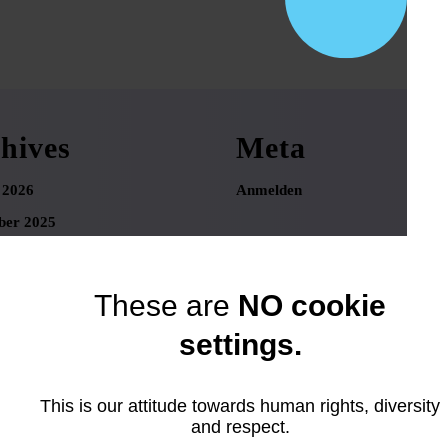
hives
Meta
 2026
Anmelden
er 2025
r 2025
ber 2025
These are
NO cookie
 2025
settings.
025
25
This is our attitude towards human rights, diversity
025
and respect.
025