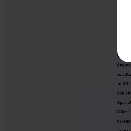
Februa
Januar
Dezemb
Novemb
Oktobe
Septem
August
Juli 20
Juni 2
Mai 20
April 2
März 2
Februa
Januar