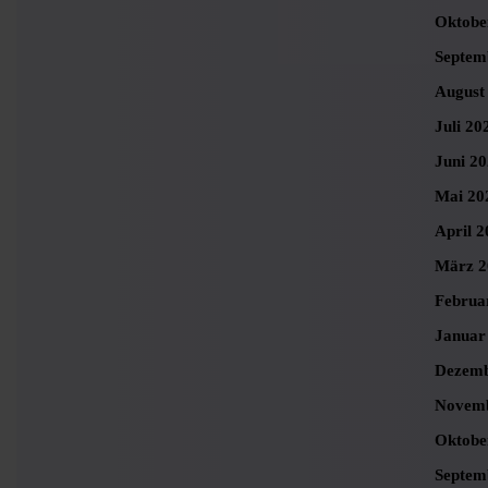
Oktobe
Septem
August
Juli 20
Juni 2
Mai 20
April 2
März 2
Februa
Januar
Dezemb
Novemb
Oktobe
Septem