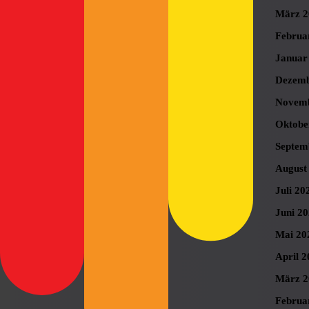
März 2
Februa
Januar
Dezemb
Novemb
Oktobe
Septem
August
Juli 20
Juni 2
Mai 20
April 2
März 2
Februa