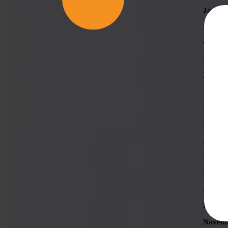
Januar
Novemb
Oktobe
Septem
August
Juli 20
Juni 2
Mai 20
April 2
März 2
Februa
Januar
Dezemb
Novemb