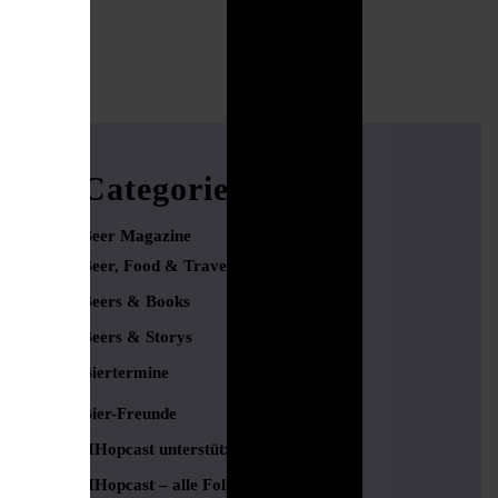
Categories
Beer Magazine
Beer, Food & Travel
Beers & Books
Beers & Storys
Biertermine
Bier-Freunde
HHopcast unterstützen
HHopcast – alle Folgen