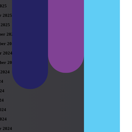
025
r 2025
 2025
er 2024
er 2024
r 2024
ber 2024
 2024
24
024
24
024
024
r 2024