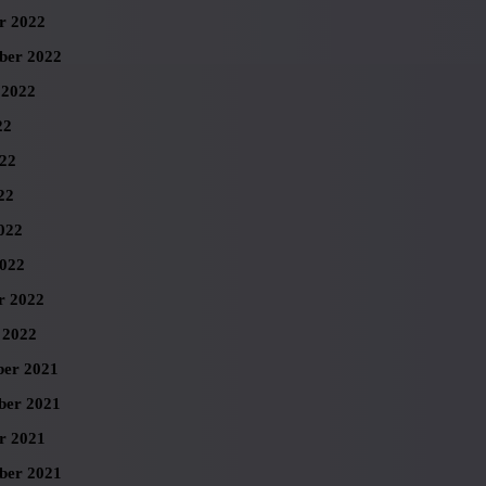
r 2022
ber 2022
 2022
22
022
22
022
022
r 2022
 2022
er 2021
er 2021
r 2021
ber 2021