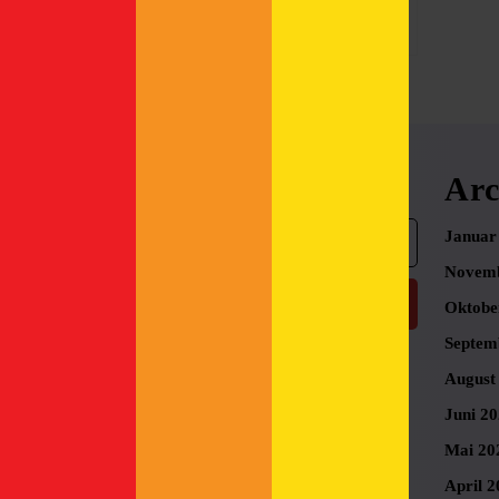
More
Search
Arc
Search
Januar
for:
Novemb
Oktobe
Septem
August
Juni 2
Mai 20
April 2