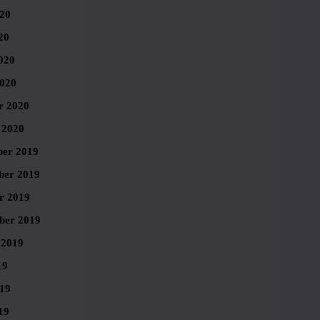
020
20
020
020
r 2020
 2020
er 2019
er 2019
r 2019
ber 2019
 2019
19
019
19