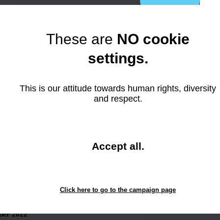
 2024
er 2023
These are
NO cookie
r 2023
settings.
ber 2023
 2023
This is our attitude towards human rights, diversity
23
and respect.
023
23
023
and
Accept all
.
023
close
r 2023
the
window.
 2023
Click here to go to the campaign page
er 2022
er 2022