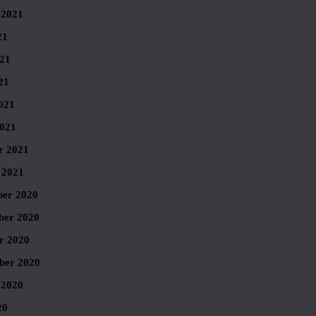
 2021
21
021
21
021
021
r 2021
 2021
er 2020
er 2020
r 2020
ber 2020
 2020
20