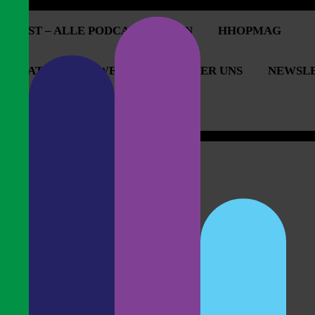
PCAST – ALLE PODCASTFOLGEN
HHOPMAG
OPERATIONEN & WERBUNG
ÜBER UNS
NEWSL
OPCAST UNTERSTÜTZEN
auerei