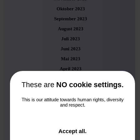
Oktober 2023
September 2023
August 2023
Juli 2023
Juni 2023
Mai 2023
April 2023
März 2023
These are
NO cookie settings.
Februar 2023
Januar 2023
This is our attitude towards human rights, diversity
and respect.
Dezember 2022
November 2022
Oktober 2022
and
Accept all
.
close
September 2022