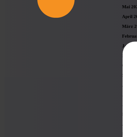
Mai 20
April 2
März 2
Februa
Januar
Novemb
Oktobe
Septem
August
Juli 20
Juni 2
Mai 20
April 2
März 2