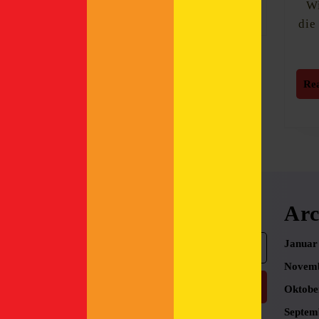
Wi
More
die
Re
Search
Arc
Search
Januar
for:
Novemb
Oktobe
Septem