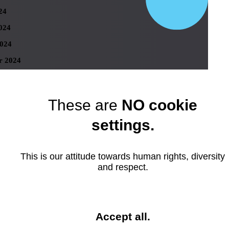
24
024
024
r 2024
 2024
er 2023
These are
NO cookie
r 2023
settings.
ber 2023
 2023
This is our attitude towards human rights, diversity
23
and respect.
023
23
023
and
Accept all
.
023
close