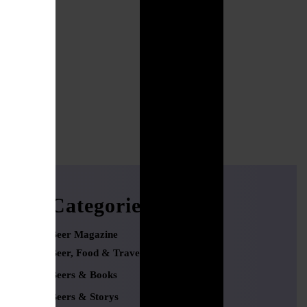
Categories
Beer Magazine
Beer, Food & Travel
Beers & Books
Beers & Storys