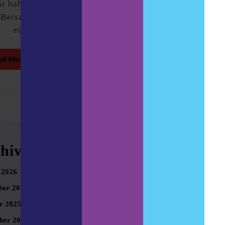
r haben dort nicht nur
 Barszene, sondern auch
einige Brauer
Read
ad More
More
hives
Meta
 2026
Anmelden
er 2025
r 2025
ber 2025