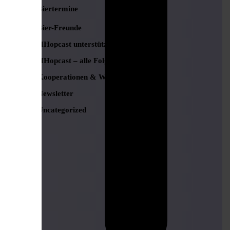
Biertermine
Bier-Freunde
HHopcast unterstützen
HHopcast – alle Folgen
Kooperationen & Werbung
Newsletter
Uncategorized