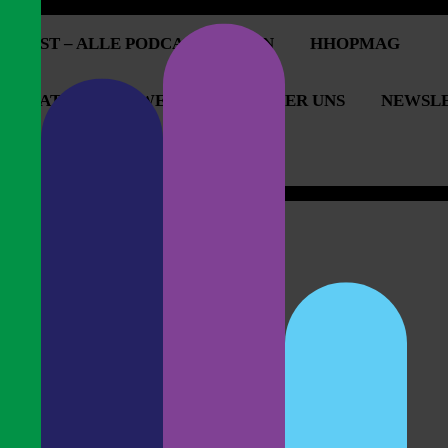
PCAST – ALLE PODCASTFOLGEN
HHOPMAG
OPERATIONEN & WERBUNG
ÜBER UNS
NEWSL
OPCAST UNTERSTÜTZEN
er in Madrid