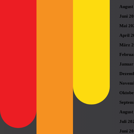
August
Juni 2
Mai 20
April 2
März 2
Februa
Januar
Dezemb
Novemb
Oktobe
Septem
August
Juli 20
Juni 2