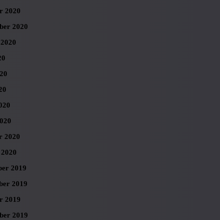
r 2020
ber 2020
 2020
20
020
20
020
020
r 2020
 2020
er 2019
er 2019
r 2019
ber 2019