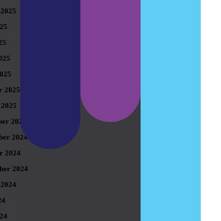
 2025
025
25
025
025
r 2025
 2025
er 2024
er 2024
r 2024
ber 2024
 2024
24
024