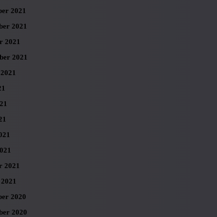
er 2021
er 2021
r 2021
ber 2021
 2021
21
021
21
021
021
r 2021
 2021
er 2020
er 2020