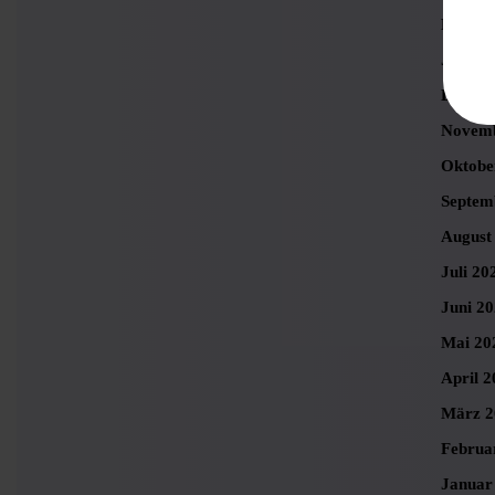
Februa
Januar
Dezemb
Novemb
Oktobe
Septem
August
Juli 20
Juni 2
Mai 20
April 2
März 2
Februa
Januar