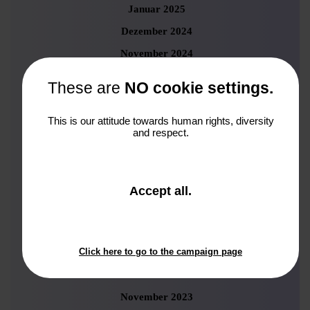
Januar 2025
Dezember 2024
November 2024
Oktober 2024
These are
NO cookie settings.
September 2024
August 2024
This is our attitude towards human rights, diversity
and respect.
Juli 2024
Juni 2024
Mai 2024
and
Accept all
.
close
April 2024
the
März 2024
window.
Click here to go to the campaign page
Februar 2024
Januar 2024
November 2023