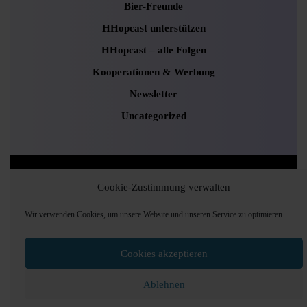
Bier-Freunde
HHopcast unterstützen
HHopcast – alle Folgen
Kooperationen & Werbung
Newsletter
Uncategorized
Podcaster Radio WordPress Theme
Sounds and
Cookie-Zustimmung verwalten
Pods Hamburg © 2024, Foto: Andrea Lang
Scroll
Wir verwenden Cookies, um unsere Website und unseren Service zu optimieren.
Up
Cookies akzeptieren
Ablehnen