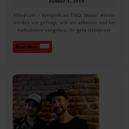
Januar
Januar 1, 2019
|
Podcast-
1,
Tools
HHopcast – Bierpodcast FAQ: Immer wieder
2019
arbeiten
wir
werden wir gefragt, wie wir arbeiten und bei
Aufnahmen vorgehen. So geht HHopcast.
Read
Read More
More