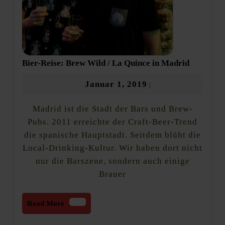
Bier-
Bier-Reise: Brew Wild / La Quince in Madrid
Reise:
Brew
Januar
Januar 1, 2019
|
Wild
1,
/
Madrid ist die Stadt der Bars und Brew-
2019
La
Quince
Pubs. 2011 erreichte der Craft-Beer-Trend
in
die spanische Hauptstadt. Seitdem blüht die
Madrid
Local-Drinking-Kultur. Wir haben dort nicht
nur die Barszene, sondern auch einige
Brauer
Read
Read More
More