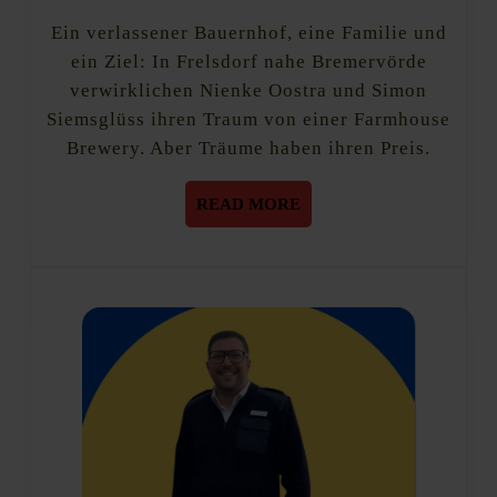
unser
2023
Lebensprojekt!”
Ein verlassener Bauernhof, eine Familie und
ein Ziel: In Frelsdorf nahe Bremervörde
verwirklichen Nienke Oostra und Simon
Siemsglüss ihren Traum von einer Farmhouse
Brewery. Aber Träume haben ihren Preis.
READ
READ MORE
MORE