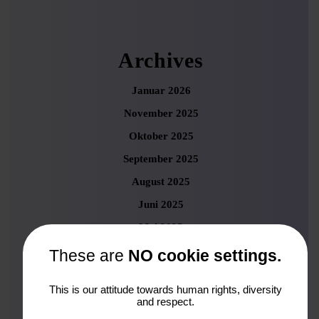
Archives
Januar 2026
November 2025
Oktober 2025
September 2025
August 2025
Juni 2025
Mai 2025
April 2025
These are
NO cookie settings.
März 2025
This is our attitude towards human rights, diversity
Februar 2025
and respect.
Januar 2025