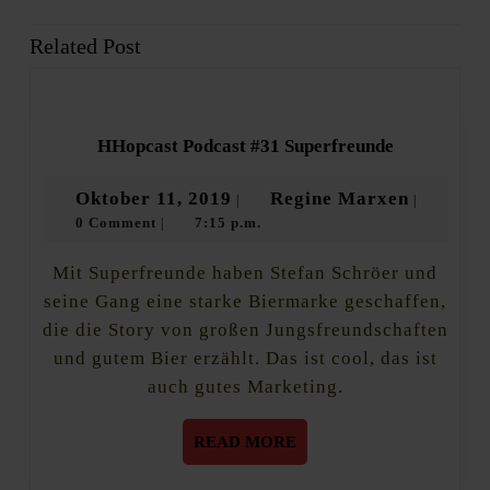
Related Post
Previous
Next
post:
post:
HHopcast
HHopcast Podcast #31 Superfreunde
Podcast
#31
Oktober
Regine
Oktober 11, 2019
Regine Marxen
|
|
Superfreun
0 Comment
7:15 p.m.
11,
Marxen
|
2019
Mit Superfreunde haben Stefan Schröer und
seine Gang eine starke Biermarke geschaffen,
die die Story von großen Jungsfreundschaften
und gutem Bier erzählt. Das ist cool, das ist
auch gutes Marketing.
READ
READ MORE
MORE