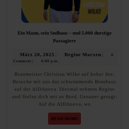
Ein Mann, sein Sudhaus – und 5.000 durstige
Ein
Passagiere
Mann,
sein
März
Regine
März 28, 2025
Regine Marxen
0
|
|
Sudhaus
Comment
6:00 p.m.
28,
Marxen
|
–
und
2025
5.000
Braumeister Christian Wilke auf hoher See:
durstige
Besuche mit uns das schwimmende Brauhaus
Passagiere
auf der AIDAnova. Diesmal nehmen Regine
und Stefan dich mit an Bord. Genauer gesagt:
Auf die AIDAnova, wo
READ
READ MORE
MORE