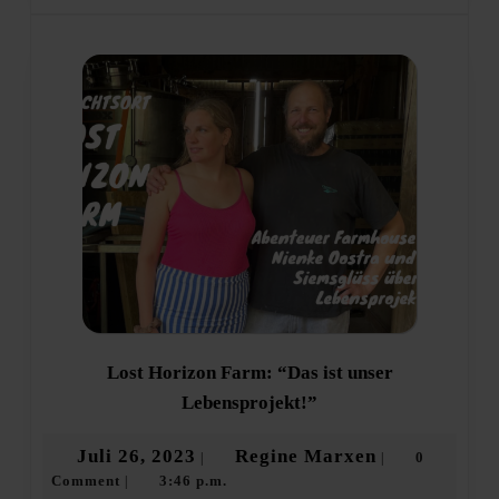
Lost Horizon Farm: “Das ist unser
Lost
Lebensprojekt!”
Horizon
Farm:
Juli
Regine
Juli 26, 2023
Regine Marxen
0
|
|
“Das
Comment
3:46 p.m.
26,
Marxen
|
ist