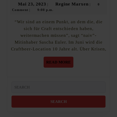
naiv
Mai
Regine
Mai 23, 2023
Regine Marxen
0
|
|
FFM:
Comment
9:08 p.m.
23,
Marxen
|
“Gastro
ist
2023
ein
“Wir sind an einem Punkt, an dem die, die
heavy
sich für Craft entschieden haben,
Business”
weitermachen müssen”, sagt “naiv”-
Mitinhaber Sascha Euler. Im Juni wird die
Craftbeer-Location 10 Jahre alt. Über Krisen,
READ
READ MORE
MORE
Search
for: