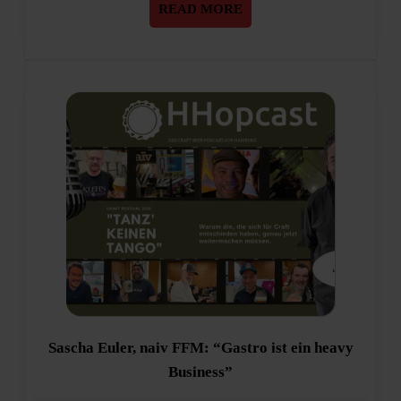
READ
READ MORE
MORE
Sascha Euler, naiv FFM: “Gastro ist ein heavy
Sascha
Business”
Euler,