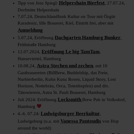
Helpershain Bierfest
Tipp von Jens Spiegl:
, 27.07.24,
Dorfmitte Helpershain
7.07.24, Deutschlandfunk Kultur on Tour mit Özgür
Karadeniz, lille Brauerei, Kiel, Eintritt frei, aber mit
Anmeldung
Dachgarten Hamburg Bunker
5.07.24, Eröffnung
,
Feldstraße Hamburg
Eröffnung Le big TamTam
12.07.2024,
,
Hanseviertel, Hamburg
Astra Stechen und zechen
10.08.24,
, mit 10
Gastbrauereien (BillBrew, Buddelship, das Freie,
Nurbierberlin, Kuhn Kunz Rosen, Liquid Story, Lost
Horizon, Nottebräu, Orca, Totenhopfen) und div.
Tätowierern, Astra St. Pauli Brauerei, Hamburg
Locksmith
Juli 2024: Eröffnung
Brew Pub in Volksdorf,
Hamburg
Ludwigsburger Beerkultur
4.-6. 07.24:
,
Vanessa Pantoudis
Ludwigsburg (u.a. mit
von Hop
around the world)