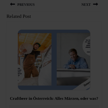
PREVIOUS
NEXT
Related Post
Previous
Next
post:
post:
Craft
Craftbeer in Österreich: Alles Märzen, oder was?
in
Öster