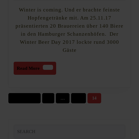
4,
Day
Winter is coming. Und er brachte feinste
2017
@
Schanzenhöfe,
Hopfengetränke mit. Am 25.11.17
Hamburg
präsentierten 20 Brauereien über 140 Biere
in den Hamburger Schanzenhöfen. Der
Winter Beer Day 2017 lockte rund 3000
Gäste
Read
Read More
More
Seitennummerierung
Vorherige
1
13
…
14
der
Beiträge
Search
for: