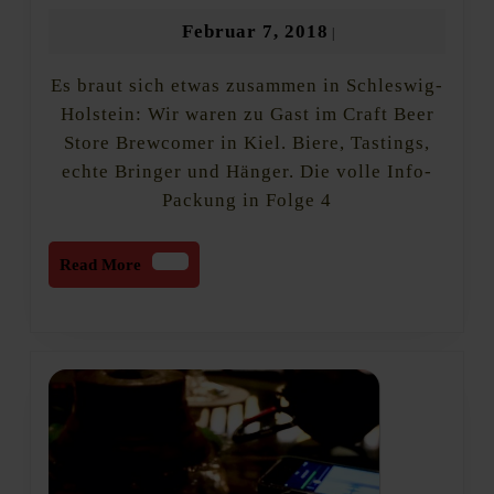
6.02.18:
Februar
Februar 7, 2018
|
Expedition
7,
Craft
Es braut sich etwas zusammen in Schleswig-
2018
Beer.
Zu
Holstein: Wir waren zu Gast im Craft Beer
Besuch
Store Brewcomer in Kiel. Biere, Tastings,
bei
echte Bringer und Hänger. Die volle Info-
Brewcomer
in
Packung in Folge 4
Kiel
Read
Read More
More