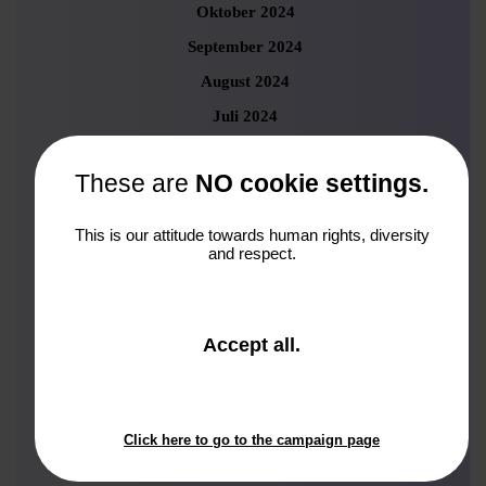
Oktober 2024
September 2024
August 2024
Juli 2024
Juni 2024
These are
NO cookie settings.
Mai 2024
April 2024
This is our attitude towards human rights, diversity
and respect.
März 2024
Februar 2024
Januar 2024
and
Accept all
.
November 2023
close
the
Oktober 2023
window.
September 2023
Click here to go to the campaign page
August 2023