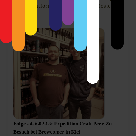
Podcast-Plattform oder bei unserem Hoster
Podigee
.
Folge #4, 6.02.18: Expedition Craft Beer. Zu
Folge
Besuch bei Brewcomer in Kiel
#4,