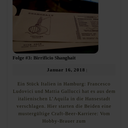
Folge
Folge #3: Birrificio Shanghait
#3:
Birrificio
Januar
Januar 16, 2018
|
Shanghait
16,
Ein Stück Italien in Hamburg: Francesco
2018
Ludovici und Mattia Gallucci hat es aus dem
italienischen L’Aquila in die Hansestadt
verschlagen. Hier starten die Beiden eine
mustergültige Craft-Beer-Karriere: Vom
Hobby-Brauer zum