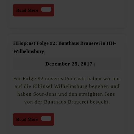
Read
Read More
More
HHopcast Folge #2: Bunthaus Brauerei in HH-
HHopcast
Wilhelmsburg
Folge
#2:
Dezember
Dezember 25, 2017
|
Bunthaus
25,
Brauerei
Für Folge #2 unseres Podcasts haben wir uns
2017
in
HH-
auf die Elbinsel Wilhelmsburg begeben und
Wilhelmsburg
haben Sour-Jens und den straighten Jens
von der Bunthaus Brauerei besucht.
Read
Read More
More