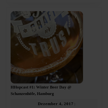
HHopcast #1: Winter Beer Day @
HHopcast
Schanzenhöfe, Hamburg
#1:
Winter
Dezember
Dezember 4, 2017
|
Beer