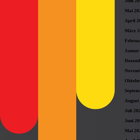
Juni 2
Mai 20
April 2
März 2
Februa
Januar
Dezemb
Novemb
Oktobe
Septem
August
Juli 20
Juni 2
Mai 20