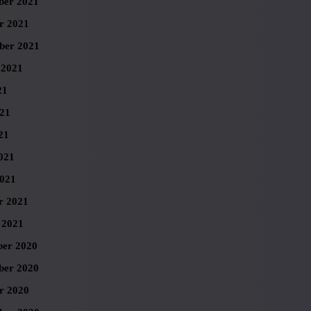
er 2021
r 2021
ber 2021
 2021
21
021
21
021
021
r 2021
 2021
er 2020
er 2020
r 2020