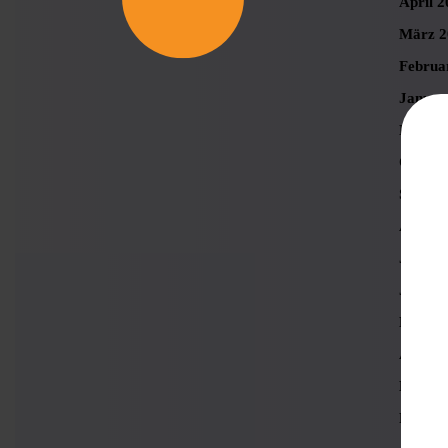
April 2
März 2
Februa
Januar
Novemb
Oktobe
Septem
August
Juli 20
Juni 2
Mai 20
April 2
März 2
Februa