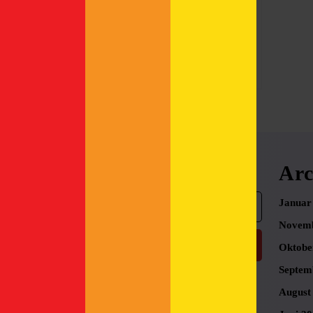
modernsten.
Read
Read More
More
Search
Arc
Search
Januar
for:
Novemb
Oktobe
Septem
August