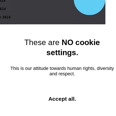
024
024
r 2024
 2024
er 2023
These are
NO cookie
r 2023
settings.
ber 2023
 2023
23
This is our attitude towards human rights, diversity
and respect.
023
23
023
and
Accept all
.
023
close
r 2023
the