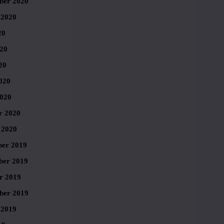
ber 2020
 2020
20
020
20
020
020
r 2020
 2020
er 2019
er 2019
r 2019
ber 2019
 2019