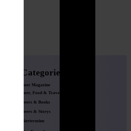
Categories
Beer Magazine
Beer, Food & Travel
Beers & Books
Beers & Storys
Biertermine