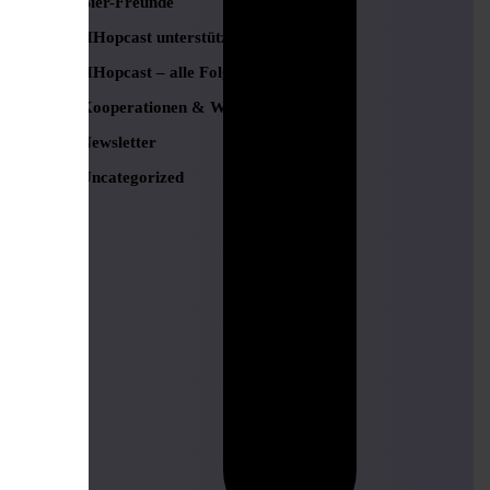
Bier-Freunde
HHopcast unterstützen
HHopcast – alle Folgen
Kooperationen & Werbung
Newsletter
Uncategorized