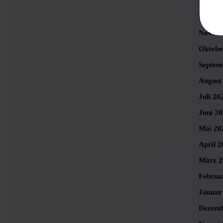
Januar
Dezemb
Novemb
Oktobe
Septem
August
Juli 20
Juni 2
Mai 20
April 2
März 2
Februa
Januar
Dezemb