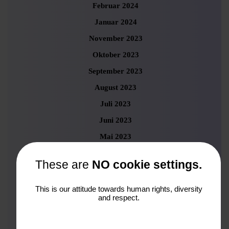
Februar 2024
Januar 2024
November 2023
Oktober 2023
September 2023
August 2023
Juli 2023
Juni 2023
Mai 2023
April 2023
These are
NO cookie settings.
März 2023
Februar 2023
This is our attitude towards human rights, diversity
and respect.
Januar 2023
Dezember 2022