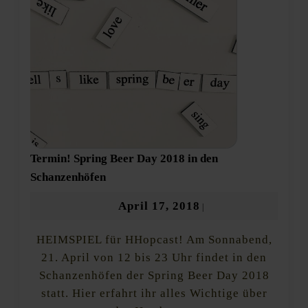
Termin! Spring Beer Day 2018 in den
Termin!
Schanzenhöfen
Spring
Beer
April
April 17, 2018
|
Day
17,
2018
HEIMSPIEL für HHopcast! Am Sonnabend,
2018
in
den
21. April von 12 bis 23 Uhr findet in den
Schanzenhöfen
Schanzenhöfen der Spring Beer Day 2018
statt. Hier erfahrt ihr alles Wichtige über