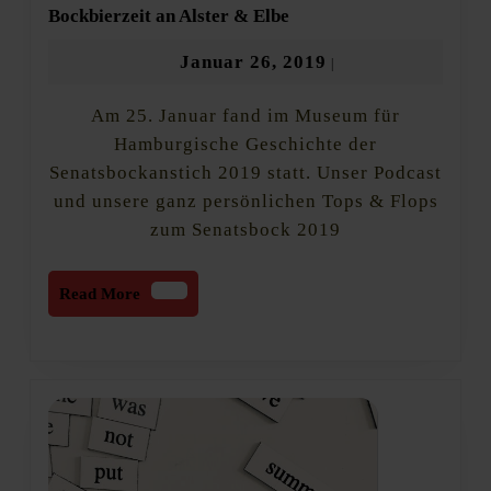
Senatsbockanstich
Bockbierzeit an Alster & Elbe
2019
in
Januar
Januar 26, 2019
|
Hamburg:
26,
Bockbierzeit
Am 25. Januar fand im Museum für
2019
an
Alster
Hamburgische Geschichte der
&
Senatsbockanstich 2019 statt. Unser Podcast
Elbe
und unsere ganz persönlichen Tops & Flops
zum Senatsbock 2019
Read
Read More
More