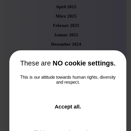
April 2025
März 2025
Februar 2025
Januar 2025
Dezember 2024
November 2024
These are
NO cookie settings.
Oktober 2024
September 2024
This is our attitude towards human rights, diversity
August 2024
and respect.
Juli 2024
Juni 2024
and
Accept all
.
Mai 2024
close
the
April 2024
window.
März 2024