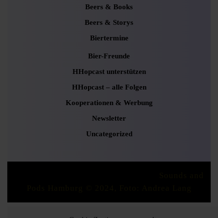
Beers & Books
Beers & Storys
Biertermine
Bier-Freunde
HHopcast unterstützen
HHopcast – alle Folgen
Kooperationen & Werbung
Newsletter
Uncategorized
Podcaster Radio WordPress Theme
Sounds and
Pods Hamburg © 2024, Foto: Andrea Lang
Scroll
Up