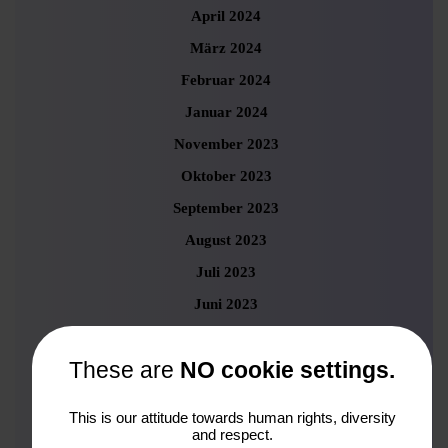
April 2024
März 2024
Februar 2024
Januar 2024
November 2023
Oktober 2023
September 2023
August 2023
Juli 2023
Juni 2023
Mai 2023
These are
NO cookie settings.
April 2023
März 2023
This is our attitude towards human rights, diversity
Februar 2023
and respect.