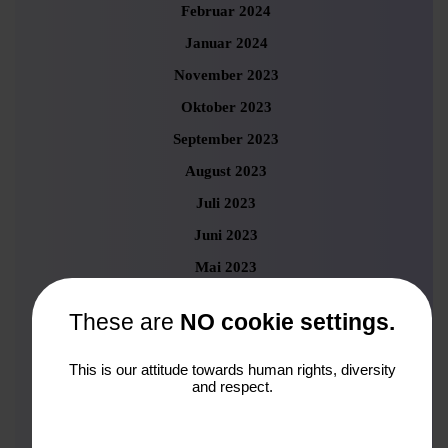
Februar 2024
Januar 2024
November 2023
Oktober 2023
September 2023
August 2023
Juli 2023
Juni 2023
Mai 2023
April 2023
These are
NO cookie settings.
März 2023
Februar 2023
This is our attitude towards human rights, diversity
and respect.
Januar 2023
Dezember 2022