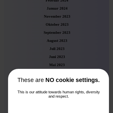
Februar 2024
Januar 2024
November 2023
Oktober 2023
September 2023
August 2023
Juli 2023
Juni 2023
Mai 2023
April 2023
These are
NO cookie settings.
März 2023
Februar 2023
This is our attitude towards human rights, diversity
and respect.
Januar 2023
Dezember 2022