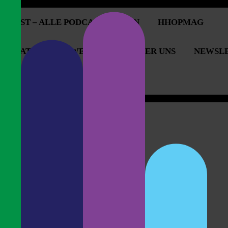
PCAST – ALLE PODCASTFOLGEN
HHOPMAG
OPERATIONEN & WERBUNG
ÜBER UNS
NEWSL
OPCAST UNTERSTÜTZEN
jenever