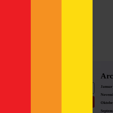
kleine Pub-Perle nach
Hamburg: Das Oorlam. Und
das kommt bald!
Read
Read More
More
Search
Arc
Search
Januar
for:
Novemb
Oktobe
Septem