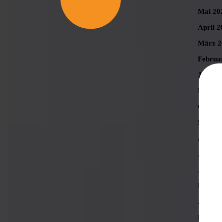
Mai 20
April 2
März 2
Februa
Januar
Novemb
Oktobe
Septem
August
Juli 20
Juni 2
Mai 20
April 2
März 2