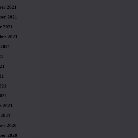
er 2021
er 2021
r 2021
ber 2021
 2021
21
021
21
021
021
r 2021
 2021
er 2020
er 2020