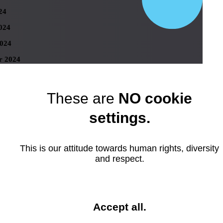
24
024
024
r 2024
 2024
er 2023
These are
NO cookie
r 2023
settings.
ber 2023
 2023
This is our attitude towards human rights, diversity
23
and respect.
023
23
023
and
Accept all
.
close
023