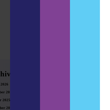
hives
Meta
 2026
Anmelden
er 2025
r 2025
ber 2025