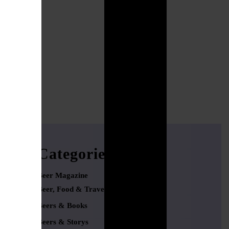
Categories
Beer Magazine
Beer, Food & Travel
Beers & Books
Beers & Storys