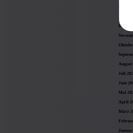
Februa
Januar
Dezemb
Novemb
Oktobe
Septem
August
Juli 20
Juni 2
Mai 20
April 2
März 2
Februa
Januar