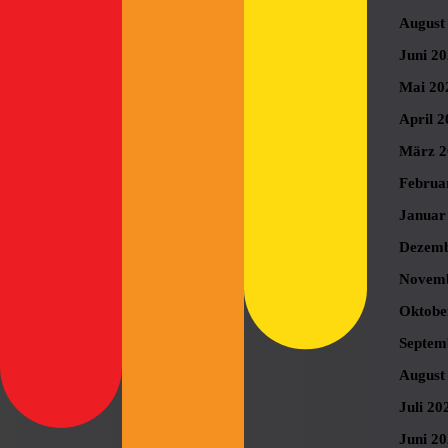
August
Juni 2
Mai 20
April 2
März 2
Februa
Januar
Dezemb
Novemb
Oktobe
Septem
August
Juli 20
Juni 2